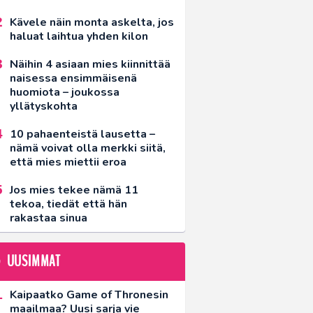
Kävele näin monta askelta, jos
haluat laihtua yhden kilon
Näihin 4 asiaan mies kiinnittää
naisessa ensimmäisenä
huomiota – joukossa
yllätyskohta
10 pahaenteistä lausetta –
nämä voivat olla merkki siitä,
että mies miettii eroa
Jos mies tekee nämä 11
tekoa, tiedät että hän
rakastaa sinua
UUSIMMAT
Kaipaatko Game of Thronesin
maailmaa? Uusi sarja vie