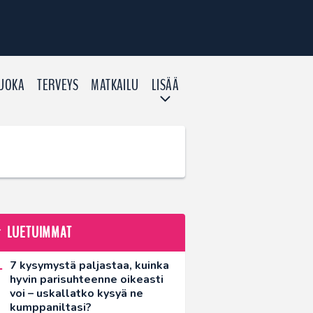
UOKA
TERVEYS
MATKAILU
LISÄÄ
LUETUIMMAT
7 kysymystä paljastaa, kuinka
hyvin parisuhteenne oikeasti
voi – uskallatko kysyä ne
kumppaniltasi?