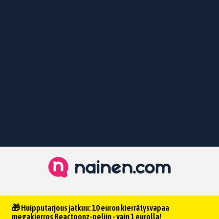
🎁 Huipputarjous jatkuu: 10 euron kierrätysvapaa
megakierros Reactoonz-peliin - vain 1 eurolla!