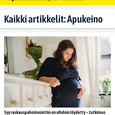
Kaikki artikkelit: Apukeino
Syy raskauspahoinvointiin on vihdoin löydetty – tutkimus