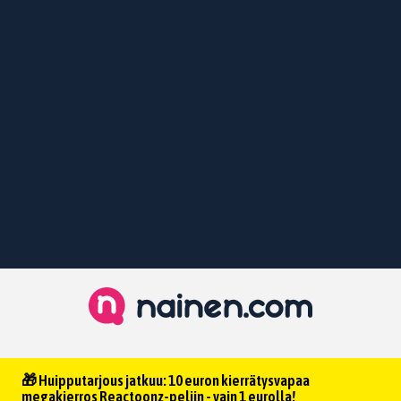
🎁 Huipputarjous jatkuu: 10 euron kierrätysvapaa
megakierros Reactoonz-peliin - vain 1 eurolla!