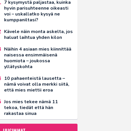
7 kysymystä paljastaa, kuinka
hyvin parisuhteenne oikeasti
voi – uskallatko kysyä ne
kumppaniltasi?
Kävele näin monta askelta, jos
haluat laihtua yhden kilon
Näihin 4 asiaan mies kiinnittää
naisessa ensimmäisenä
huomiota – joukossa
yllätyskohta
10 pahaenteistä lausetta –
nämä voivat olla merkki siitä,
että mies miettii eroa
Jos mies tekee nämä 11
tekoa, tiedät että hän
rakastaa sinua