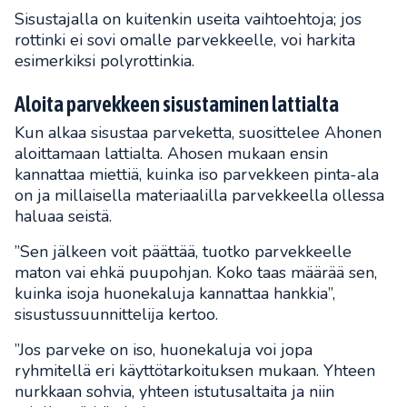
Sisustajalla on kuitenkin useita vaihtoehtoja; jos
rottinki ei sovi omalle parvekkeelle, voi harkita
esimerkiksi polyrottinkia.
Aloita parvekkeen sisustaminen lattialta
Kun alkaa sisustaa parveketta, suosittelee Ahonen
aloittamaan lattialta. Ahosen mukaan ensin
kannattaa miettiä, kuinka iso parvekkeen pinta-ala
on ja millaisella materiaalilla parvekkeella ollessa
haluaa seistä.
”Sen jälkeen voit päättää, tuotko parvekkeelle
maton vai ehkä puupohjan. Koko taas määrää sen,
kuinka isoja huonekaluja kannattaa hankkia”,
sisustussuunnittelija kertoo.
”Jos parveke on iso, huonekaluja voi jopa
ryhmitellä eri käyttötarkoituksen mukaan. Yhteen
nurkkaan sohvia, yhteen istutusaltaita ja niin