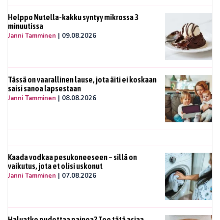
Helppo Nutella-kakku syntyy mikrossa 3
minuutissa
Janni Tamminen
|
09.08.2026
Tässä on vaarallinen lause, jota äiti ei koskaan
saisi sanoa lapsestaan
Janni Tamminen
|
08.08.2026
Kaada vodkaa pesukoneeseen – sillä on
vaikutus, jota et olisi uskonut
Janni Tamminen
|
07.08.2026
Haluatko pudottaa painoa? Tee tätä asiaa