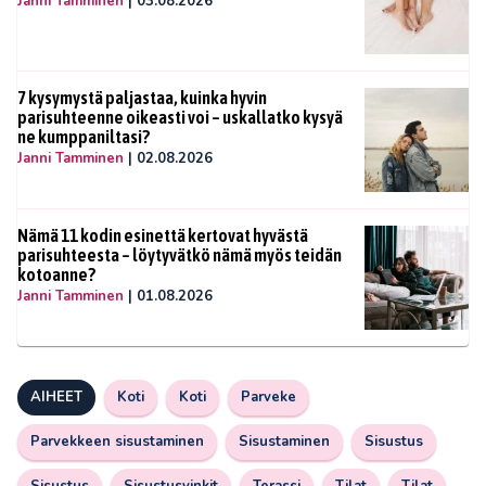
Janni Tamminen
|
03.08.2026
7 kysymystä paljastaa, kuinka hyvin
parisuhteenne oikeasti voi – uskallatko kysyä
ne kumppaniltasi?
Janni Tamminen
|
02.08.2026
Nämä 11 kodin esinettä kertovat hyvästä
parisuhteesta – löytyvätkö nämä myös teidän
kotoanne?
Janni Tamminen
|
01.08.2026
AIHEET
Koti
Koti
Parveke
Parvekkeen sisustaminen
Sisustaminen
Sisustus