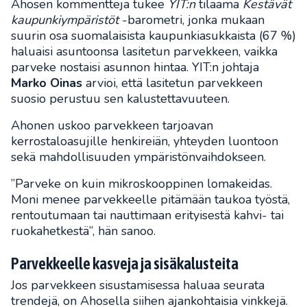
Ahosen kommentteja tukee
YIT:n
tilaama
Kestävät
kaupunkiympäristöt
-barometri, jonka mukaan
suurin osa suomalaisista kaupunkiasukkaista (67 %)
haluaisi asuntoonsa lasitetun parvekkeen, vaikka
parveke nostaisi asunnon hintaa. YIT:n johtaja
Marko Oinas
arvioi, että lasitetun parvekkeen
suosio perustuu sen kalustettavuuteen.
Ahonen uskoo parvekkeen tarjoavan
kerrostaloasujille henkireiän, yhteyden luontoon
sekä mahdollisuuden ympäristönvaihdokseen.
”Parveke on kuin mikroskooppinen lomakeidas.
Moni menee parvekkeelle pitämään taukoa työstä,
rentoutumaan tai nauttimaan erityisestä kahvi- tai
ruokahetkestä”, hän sanoo.
Parvekkeelle kasveja ja sisäkalusteita
Jos parvekkeen sisustamisessa haluaa seurata
trendejä, on Ahosella siihen ajankohtaisia vinkkejä.