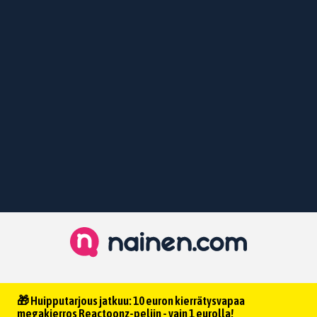
🎁 Huipputarjous jatkuu: 10 euron kierrätysvapaa
megakierros Reactoonz-peliin - vain 1 eurolla!