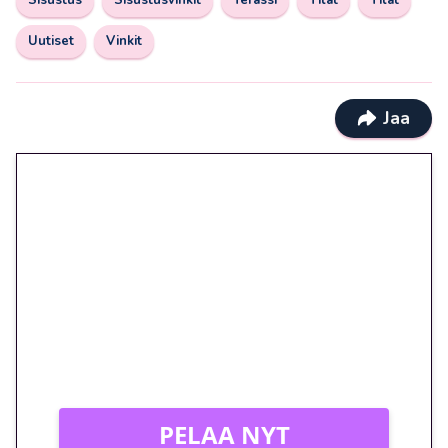
Sisustus
Sisustusvinkit
Terassi
Tilat
Tilat
Uutiset
Vinkit
Jaa
🎁 Huipputarjous jatkuu: 10
euron kierrätysvapaa
megakierros Reactoonz-
peliin – vain 1 eurolla!
Peli: Reactoonz
Vain uusille asiakkaille!
PELAA NYT