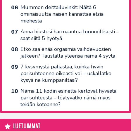
Mummon deittailuvinkit: Näitä 6
ominaisuutta naisen kannattaa etsiä
miehestä
Anna hiustesi harmaantua luonnollisesti –
saat siitä 5 hyötyä
Etkö saa enää orgasmia vaihdevuosien
jälkeen? Taustalla yleensä nämä 4 syytä
7 kysymystä paljastaa, kuinka hyvin
parisuhteenne oikeasti voi – uskallatko
kysyä ne kumppaniltasi?
Nämä 11 kodin esinettä kertovat hyvästä
parisuhteesta – löytyvätkö nämä myös
teidän kotoanne?
LUETUIMMAT