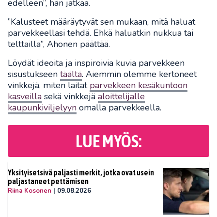
edelleen”, hän jatkaa.
”Kalusteet määräytyvät sen mukaan, mitä haluat
parvekkeellasi tehdä. Ehkä haluatkin nukkua tai
telttailla”, Ahonen päättää.
Löydät ideoita ja inspiroivia kuvia parvekkeen
sisustukseen
täältä
. Aiemmin olemme kertoneet
vinkkejä, miten laitat
parvekkeen kesäkuntoon
kasveilla
sekä vinkkejä
aloittelijalle
kaupunkiviljelyyn
omalla parvekkeella.
LUE MYÖS:
Yksityisetsivä paljasti merkit, jotka ovat usein
paljastaneet pettämisen
Riina Kosonen
|
09.08.2026