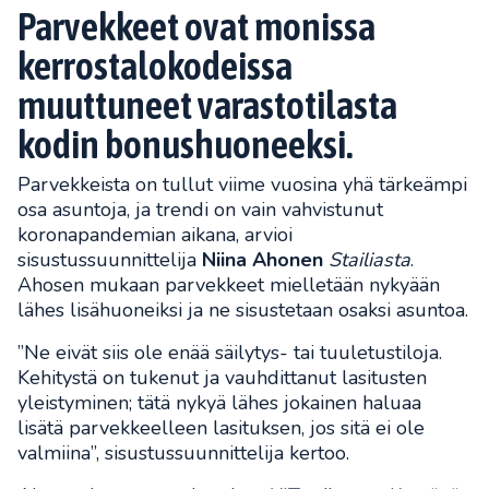
Parvekkeet ovat monissa
kerrostalokodeissa
muuttuneet varastotilasta
kodin bonushuoneeksi.
Parvekkeista on tullut viime vuosina yhä tärkeämpi
osa asuntoja, ja trendi on vain vahvistunut
koronapandemian aikana, arvioi
sisustussuunnittelija
Niina Ahonen
Stailiasta
.
Ahosen mukaan parvekkeet mielletään nykyään
lähes lisähuoneiksi ja ne sisustetaan osaksi asuntoa.
”Ne eivät siis ole enää säilytys- tai tuuletustiloja.
Kehitystä on tukenut ja vauhdittanut lasitusten
yleistyminen; tätä nykyä lähes jokainen haluaa
lisätä parvekkeelleen lasituksen, jos sitä ei ole
valmiina”, sisustussuunnittelija kertoo.