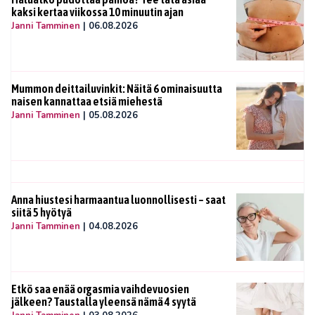
kaksi kertaa viikossa 10 minuutin ajan
Janni Tamminen
|
06.08.2026
Mummon deittailuvinkit: Näitä 6 ominaisuutta
naisen kannattaa etsiä miehestä
Janni Tamminen
|
05.08.2026
Anna hiustesi harmaantua luonnollisesti – saat
siitä 5 hyötyä
Janni Tamminen
|
04.08.2026
Etkö saa enää orgasmia vaihdevuosien
jälkeen? Taustalla yleensä nämä 4 syytä