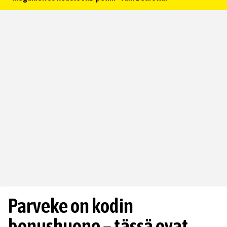
Parveke on kodin
bonushuone – tässä ovat