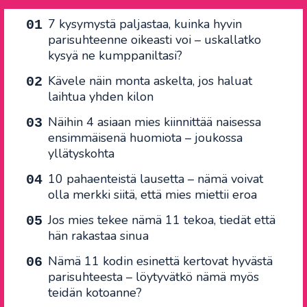
7 kysymystä paljastaa, kuinka hyvin
parisuhteenne oikeasti voi – uskallatko
kysyä ne kumppaniltasi?
Kävele näin monta askelta, jos haluat
laihtua yhden kilon
Näihin 4 asiaan mies kiinnittää naisessa
ensimmäisenä huomiota – joukossa
yllätyskohta
10 pahaenteistä lausetta – nämä voivat
olla merkki siitä, että mies miettii eroa
Jos mies tekee nämä 11 tekoa, tiedät että
hän rakastaa sinua
Nämä 11 kodin esinettä kertovat hyvästä
parisuhteesta – löytyvätkö nämä myös
teidän kotoanne?