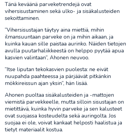
Tänä keväänä parveketrendejä ovat
vihersisustaminen sekä ulko- ja sisäkalusteiden
sekoittaminen.
”Vihersisustajan täytyy aina miettiä, mihin
ilmansuuntaan parveke on ja mihin aikaan, ja
kuinka kauan sille paistaa aurinko. Näiden tietojen
avulla puutarhaliikkeestä on helppo pyytää apua
kasvien valintaan”, Ahonen neuvoo.
”Itse liputan tekokasvien puolesta: ne eivät
nuupahda paahteessa ja pärjäävät pitkänkin
mökkireissun ajan yksin”, hän lisää.
Ahonen puoltaa sisäkalusteiden ja -mattojen
viemistä parvekkeelle, mutta silloin sisustajan on
mietittävä, kuinka hyvin parveke ja sen kalusteet
ovat suojassa kosteudelta sekä auringolta. Jos
suojaa ei ole, voivat kankaat helposti haalistua ja
tietyt materiaalit kostua.