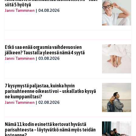
siitä 5 hyötyä
Janni Tamminen
|
04.08.2026
Etkö saa enää orgasmia vaihdevuosien
jälkeen? Taustalla yleensä nämä 4 syytä
Janni Tamminen
|
03.08.2026
7 kysymystä paljastaa, kuinka hyvin
parisuhteenne oikeasti voi – uskallatko kysyä
ne kumppaniltasi?
Janni Tamminen
|
02.08.2026
Nämä 11 kodin esinettä kertovat hyvästä
parisuhteesta – löytyvätkö nämä myös teidän
kotoanne?