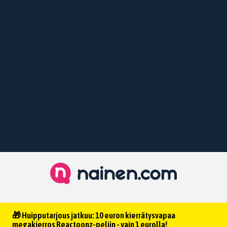
🎁 Huipputarjous jatkuu: 10 euron kierrätysvapaa
megakierros Reactoonz-peliin - vain 1 eurolla!