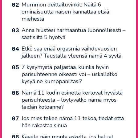
Mummon deittailuvinkit: Näitä 6
ominaisuutta naisen kannattaa etsiä
miehestä
Anna hiustesi harmaantua luonnollisesti –
saat siitä 5 hyötyä
Etkö saa enää orgasmia vaihdevuosien
jälkeen? Taustalla yleensä nämä 4 syytä
7 kysymystä paljastaa, kuinka hyvin
parisuhteenne oikeasti voi – uskallatko
kysyä ne kumppaniltasi?
Nämä 11 kodin esinettä kertovat hyvästä
parisuhteesta – löytyvätkö nämä myös
teidän kotoanne?
Jos mies tekee nämä 11 tekoa, tiedät että
hän rakastaa sinua
Kävele näin monta askelta, jos haluat