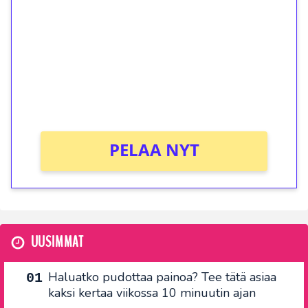
kierrätystä!
Talleta 1€
Saat heti 50 ilmaiskierrosta Tuohi 1000 -
peliin (arvo 0,20€ per kierros)!
Ei kierrätysvaatimusta!
PELAA NYT
UUSIMMAT
Haluatko pudottaa painoa? Tee tätä asiaa
kaksi kertaa viikossa 10 minuutin ajan