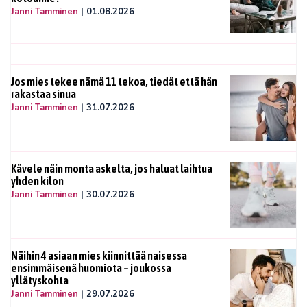
Janni Tamminen
|
01.08.2026
Jos mies tekee nämä 11 tekoa, tiedät että hän
rakastaa sinua
Janni Tamminen
|
31.07.2026
Kävele näin monta askelta, jos haluat laihtua
yhden kilon
Janni Tamminen
|
30.07.2026
Näihin 4 asiaan mies kiinnittää naisessa
ensimmäisenä huomiota – joukossa
yllätyskohta
Janni Tamminen
|
29.07.2026