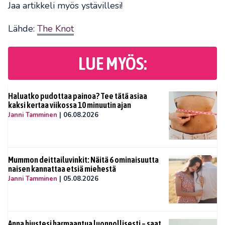
Jaa artikkeli myös ystävillesi!
Lähde:
The Knot
LUE MYÖS:
Haluatko pudottaa painoa? Tee tätä asiaa
kaksi kertaa viikossa 10 minuutin ajan
Janni Tamminen
|
06.08.2026
Mummon deittailuvinkit: Näitä 6 ominaisuutta
naisen kannattaa etsiä miehestä
Janni Tamminen
|
05.08.2026
Anna hiustesi harmaantua luonnollisesti – saat