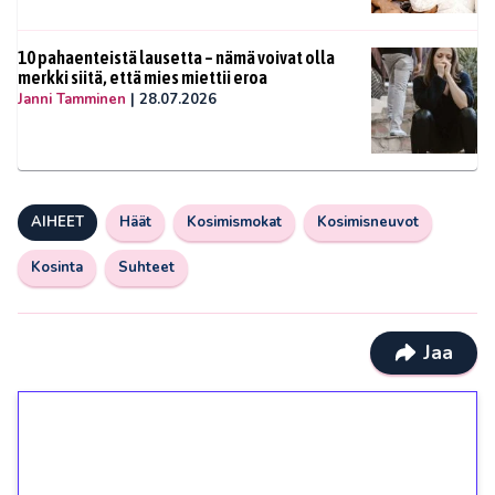
10 pahaenteistä lausetta – nämä voivat olla
merkki siitä, että mies miettii eroa
Janni Tamminen
|
28.07.2026
AIHEET
Häät
Kosimismokat
Kosimisneuvot
Kosinta
Suhteet
Jaa
1€ = 10€ arvosta
ilmaiskierroksia ilman