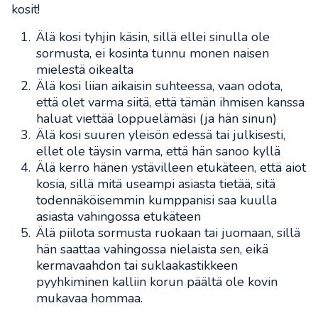
kosit!
Älä kosi tyhjin käsin, sillä ellei sinulla ole
sormusta, ei kosinta tunnu monen naisen
mielestä oikealta
Älä kosi liian aikaisin suhteessa, vaan odota,
että olet varma siitä, että tämän ihmisen kanssa
haluat viettää loppuelämäsi (ja hän sinun)
Älä kosi suuren yleisön edessä tai julkisesti,
ellet ole täysin varma, että hän sanoo kyllä
Älä kerro hänen ystävilleen etukäteen, että aiot
kosia, sillä mitä useampi asiasta tietää, sitä
todennäköisemmin kumppanisi saa kuulla
asiasta vahingossa etukäteen
Älä piilota sormusta ruokaan tai juomaan, sillä
hän saattaa vahingossa nielaista sen, eikä
kermavaahdon tai suklaakastikkeen
pyyhkiminen kalliin korun päältä ole kovin
mukavaa hommaa.