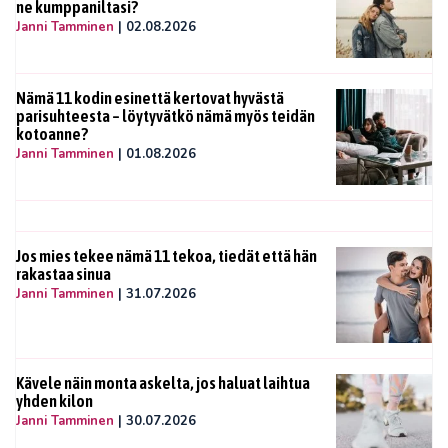
ne kumppaniltasi?
Janni Tamminen
|
02.08.2026
Nämä 11 kodin esinettä kertovat hyvästä
parisuhteesta – löytyvätkö nämä myös teidän
kotoanne?
Janni Tamminen
|
01.08.2026
Jos mies tekee nämä 11 tekoa, tiedät että hän
rakastaa sinua
Janni Tamminen
|
31.07.2026
Kävele näin monta askelta, jos haluat laihtua
yhden kilon
Janni Tamminen
|
30.07.2026