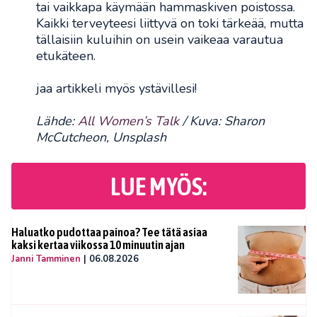
tai vaikkapa käymään hammaskiven poistossa.
Kaikki terveyteesi liittyvä on toki tärkeää, mutta
tällaisiin kuluihin on usein vaikeaa varautua
etukäteen.
jaa artikkeli myös ystävillesi!
Lähde:
All Women’s Talk
/ Kuva: Sharon
McCutcheon, Unsplash
LUE MYÖS:
Haluatko pudottaa painoa? Tee tätä asiaa
kaksi kertaa viikossa 10 minuutin ajan
Janni Tamminen
|
06.08.2026