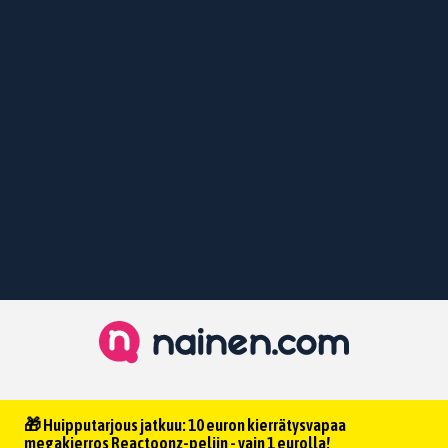
🎁 Huipputarjous jatkuu: 10 euron kierrätysvapaa
megakierros Reactoonz-peliin - vain 1 eurolla!