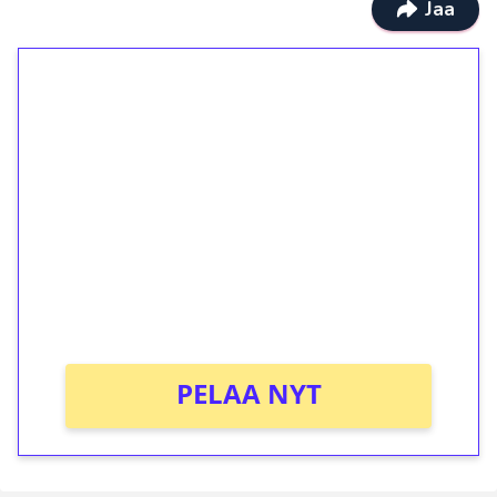
Jaa
1€ = 10€ arvosta
ilmaiskierroksia ilman
kierrätystä!
Talleta 1€
Saat heti 50 ilmaiskierrosta Tuohi 1000 -
peliin (arvo 0,20€ per kierros)!
Ei kierrätysvaatimusta!
PELAA NYT