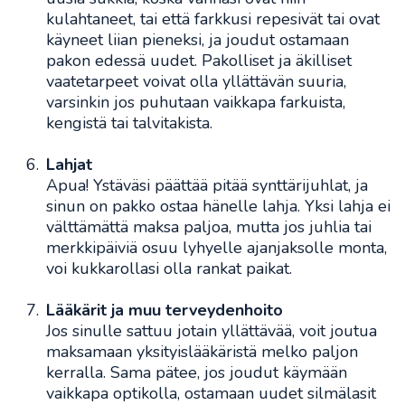
kulahtaneet, tai että farkkusi repesivät tai ovat
käyneet liian pieneksi, ja joudut ostamaan
pakon edessä uudet. Pakolliset ja äkilliset
vaatetarpeet voivat olla yllättävän suuria,
varsinkin jos puhutaan vaikkapa farkuista,
kengistä tai talvitakista.
Lahjat
Apua! Ystäväsi päättää pitää synttärijuhlat, ja
sinun on pakko ostaa hänelle lahja. Yksi lahja ei
välttämättä maksa paljoa, mutta jos juhlia tai
merkkipäiviä osuu lyhyelle ajanjaksolle monta,
voi kukkarollasi olla rankat paikat.
Lääkärit ja muu terveydenhoito
Jos sinulle sattuu jotain yllättävää, voit joutua
maksamaan yksityislääkäristä melko paljon
kerralla. Sama pätee, jos joudut käymään
vaikkapa optikolla, ostamaan uudet silmälasit