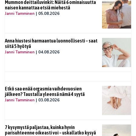
Mummon deittailuvinkit: Näitä 6 ominaisuutta
naisen kannattaa etsiä miehestä
Janni Tamminen
|
05.08.2026
Anna hiustesi harmaantua luonnollisesti – saat
siitä 5 hyötyä
Janni Tamminen
|
04.08.2026
Etkö saa enää orgasmia vaihdevuosien
jälkeen? Taustalla yleensä nämä 4 syytä
Janni Tamminen
|
03.08.2026
7 kysymystä paljastaa, kuinka hyvin
parisuhteenne oikeasti voi – uskallatko kysyä