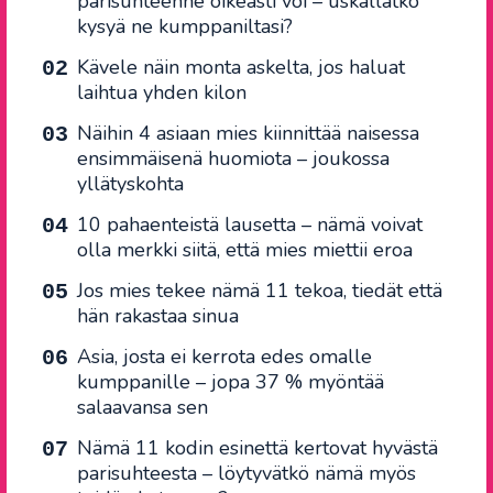
parisuhteenne oikeasti voi – uskallatko
kysyä ne kumppaniltasi?
Kävele näin monta askelta, jos haluat
laihtua yhden kilon
Näihin 4 asiaan mies kiinnittää naisessa
ensimmäisenä huomiota – joukossa
yllätyskohta
10 pahaenteistä lausetta – nämä voivat
olla merkki siitä, että mies miettii eroa
Jos mies tekee nämä 11 tekoa, tiedät että
hän rakastaa sinua
Asia, josta ei kerrota edes omalle
kumppanille – jopa 37 % myöntää
salaavansa sen
Nämä 11 kodin esinettä kertovat hyvästä
parisuhteesta – löytyvätkö nämä myös