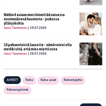
Näihin 4 asiaan mies kiinnittää naisessa
ensimmäisenä huomiota – joukossa
yllätyskohta
Janni Tamminen
|
29.07.2026
10 pahaenteistä lausetta – nämä voivat olla
merkki siitä, että mies miettii eroa
Janni Tamminen
|
28.07.2026
AIHEET
Raha
Raha-asiat
Rahankäyttö
Rahaongelmat