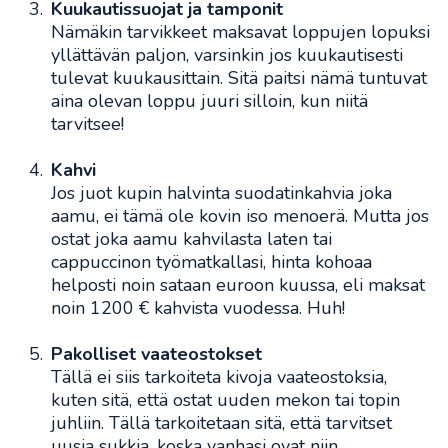
Kuukautissuojat ja tamponit
Nämäkin tarvikkeet maksavat loppujen lopuksi
yllättävän paljon, varsinkin jos kuukautisesti
tulevat kuukausittain. Sitä paitsi nämä tuntuvat
aina olevan loppu juuri silloin, kun niitä
tarvitsee!
Kahvi
Jos juot kupin halvinta suodatinkahvia joka
aamu, ei tämä ole kovin iso menoerä. Mutta jos
ostat joka aamu kahvilasta laten tai
cappuccinon työmatkallasi, hinta kohoaa
helposti noin sataan euroon kuussa, eli maksat
noin 1200 € kahvista vuodessa. Huh!
Pakolliset vaateostokset
Tällä ei siis tarkoiteta kivoja vaateostoksia,
kuten sitä, että ostat uuden mekon tai topin
juhliin. Tällä tarkoitetaan sitä, että tarvitset
uusia sukkia, koska vanhasi ovat niin