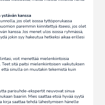
n ystävän kanssa
nnolla, jos olet isossa tyttöporukassa
huomion paremmin kiinnitettyä itseesi, jos olet
ävän kanssa. Jos menet ulos isossa ryhmässä,
löydä jokin syy hakeutua hetkeksi aikaa erillesi
lintasi, voit menettää mielenkiintoisia
. Teet sitä paitsi mielenkiintoisen vaikutuksen
että sinulla on muutakin tekemistä kuin
tta parisuhde-ekspertit neuvovat sinua
kaan baariin. Mies saattaa etsiä hyvää syytä
a kirja saattaa tehdä lähestymisen hänelle