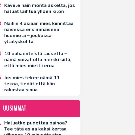
Kävele näin monta askelta, jos
haluat laihtua yhden kilon
Näihin 4 asiaan mies kiinnittää
naisessa ensimmäisenä
huomiota – joukossa
yllätyskohta
10 pahaenteistä lausetta –
nämä voivat olla merkki siitä,
että mies miettii eroa
Jos mies tekee nämä 11
tekoa, tiedät että hän
rakastaa sinua
UUSIMMAT
Haluatko pudottaa painoa?
Tee tätä asiaa kaksi kertaa
viikossa 10 minuutin ajan