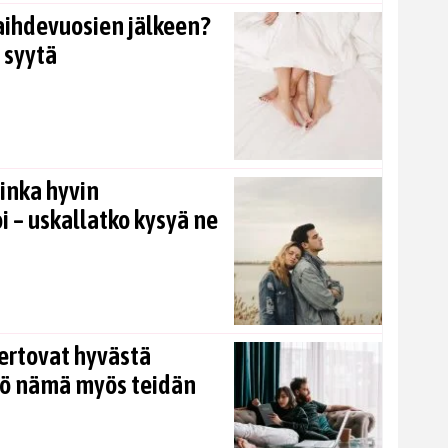
aihdevuosien jälkeen?
 syytä
inka hyvin
i – uskallatko kysyä ne
ertovat hyvästä
kö nämä myös teidän