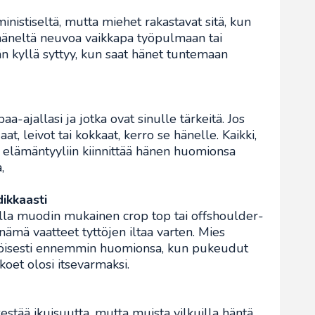
inistiseltä, mutta miehet rakastavat sitä, kun
 häneltä neuvoa vaikkapa työpulmaan tai
 hän kyllä syttyy, kun saat hänet tuntemaan
paa-ajallasi ja jotka ovat sinulle tärkeitä. Jos
aat, leivot tai kokkaat, kerro se hänelle. Kaikki,
n elämäntyyliin kiinnittää hänen huomionsa
,
ikkaasti
lla muodin mukainen crop top tai offshoulder-
 nämä vaatteet tyttöjen iltaa varten. Mies
äköisesti ennemmin huomionsa, kun pukeudut
koet olosi itsevarmaksi.
kestää ikuisuutta, mutta muista vilkuilla häntä