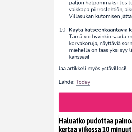
paljon helpommaksi. Jos lu
vaikkapa piirroslehtiön, ai
Villasukan kutomisen jättäi
Käytä katseenkääntäviä k
Tämä voi hyvinkin saada m
korvakoruja, näyttäviä sor
miehellä on taas yksi syy 
kanssasi!
Jaa artikkeli myös ystävillesi!
Lähde:
Today
Haluatko pudottaa painoa
kertaa viikossa 10 minuut