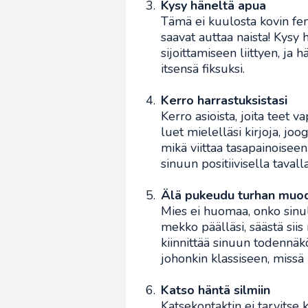
Kysy häneltä apua
Tämä ei kuulosta kovin fem
saavat auttaa naista! Kysy
sijoittamiseen liittyen, ja
itsensä fiksuksi.
Kerro harrastuksistasi
Kerro asioista, joita teet va
luet mielelläsi kirjoja, joog
mikä viittaa tasapainoisee
sinuun positiivisella tavalla
Älä pukeudu turhan muod
Mies ei huomaa, onko sinu
mekko päälläsi, säästä siis
kiinnittää sinuun todenn
johonkin klassiseen, missä 
Katso häntä silmiin
Katsekontaktin ei tarvitse 