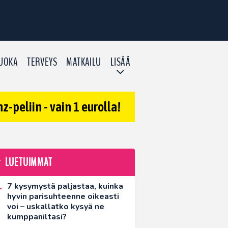
UOKA
TERVEYS
MATKAILU
LISÄÄ
-peliin - vain 1 eurolla!
LUETUIMMAT
7 kysymystä paljastaa, kuinka
hyvin parisuhteenne oikeasti
voi – uskallatko kysyä ne
kumppaniltasi?