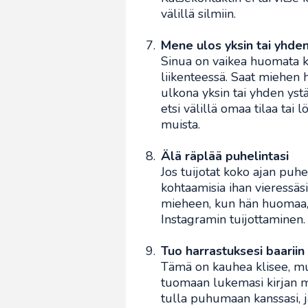
välillä silmiin.
Mene ulos yksin tai yhde
Sinua on vaikea huomata ku
liikenteessä. Saat miehen 
ulkona yksin tai yhden yst
etsi välillä omaa tilaa tai 
muista.
Älä räplää puhelintasi
Jos tuijotat koko ajan puhe
kohtaamisia ihan vieressäsi
mieheen, kun hän huomaa, 
Instagramin tuijottaminen.
Tuo harrastuksesi baariin
Tämä on kauhea klisee, mu
tuomaan lukemasi kirjan mu
tulla puhumaan kanssasi, j