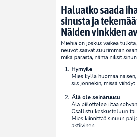
Haluatko saada ih
sinusta ja tekemään
Näiden vinkkien av
Miehiä on joskus vaikea tulkit
neuvot saavat suurimman osan 
mikä parasta, nämä niksit sinun
Hymyile
Mies kyllä huomaa naisen,
siis jonnekin, missä viihdy
Älä ole seinäruusu
Älä piilottelee iltaa sohva
Osallistu keskusteluun tai 
Mies kiinnittää sinuun pa
aktiivinen.