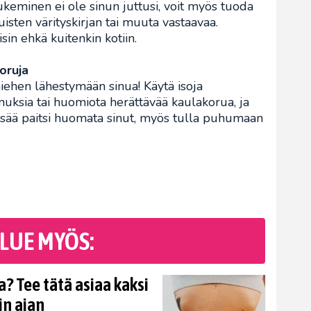
keminen ei ole sinun juttusi, voit myös tuoda
kuisten värityskirjan tai muuta vastaavaa.
sin ehkä kuitenkin kotiin.
oruja
iehen lähestymään sinua! Käytä isoja
muksia tai huomiota herättävää kaulakorua, ja
lisää paitsi huomata sinut, myös tulla puhumaan
LUE MYÖS:
? Tee tätä asiaa kaksi
in ajan