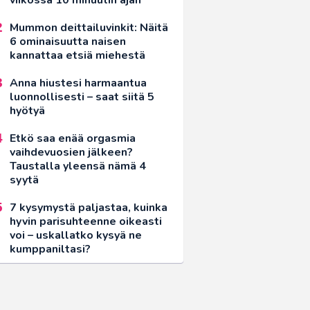
Mummon deittailuvinkit: Näitä
6 ominaisuutta naisen
kannattaa etsiä miehestä
Anna hiustesi harmaantua
luonnollisesti – saat siitä 5
hyötyä
Etkö saa enää orgasmia
vaihdevuosien jälkeen?
Taustalla yleensä nämä 4
syytä
7 kysymystä paljastaa, kuinka
hyvin parisuhteenne oikeasti
voi – uskallatko kysyä ne
kumppaniltasi?