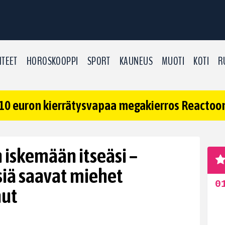
TEET
HOROSKOOPPI
SPORT
KAUNEUS
MUOTI
KOTI
R
10 euron kierrätysvapaa megakierros Reactoonz
 iskemään itseäsi –
siä saavat miehet
ut