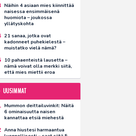
Näihin 4 asiaan mies kiinnittää
naisessa ensimmäisenä
huomiota – joukossa
yllätyskohta
21 sanaa, jotka ovat
kadonneet puhekielestä –
muistatko vielä nämä?
10 pahaenteistä lausetta –
nämä voivat olla merkki siitä,
että mies miettii eroa
UUSIMMAT
Mummon deittailuvinkit: Näitä
6 ominaisuutta naisen
kannattaa etsiä miehestä
Anna hiustesi harmaantua
luonnollisesti – saat siitä 5