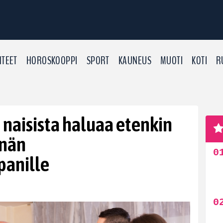
TEET
HOROSKOOPPI
SPORT
KAUNEUS
MUOTI
KOTI
R
t naisista haluaa etenkin
nnän
anille