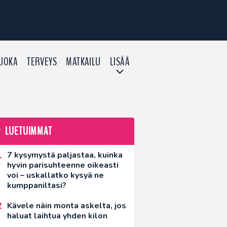
UOKA
TERVEYS
MATKAILU
LISÄÄ
LUETUIMMAT
7 kysymystä paljastaa, kuinka
hyvin parisuhteenne oikeasti
voi – uskallatko kysyä ne
kumppaniltasi?
Kävele näin monta askelta, jos
haluat laihtua yhden kilon