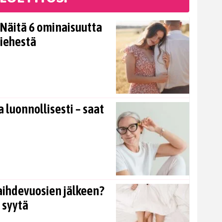
Näitä 6 ominaisuutta
miehestä
 luonnollisesti – saat
aihdevuosien jälkeen?
 syytä