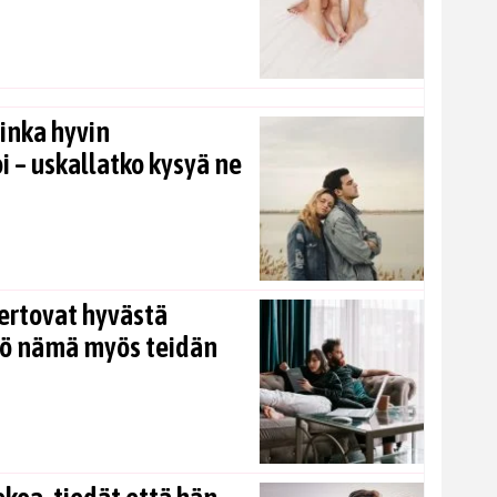
inka hyvin
i – uskallatko kysyä ne
ertovat hyvästä
kö nämä myös teidän