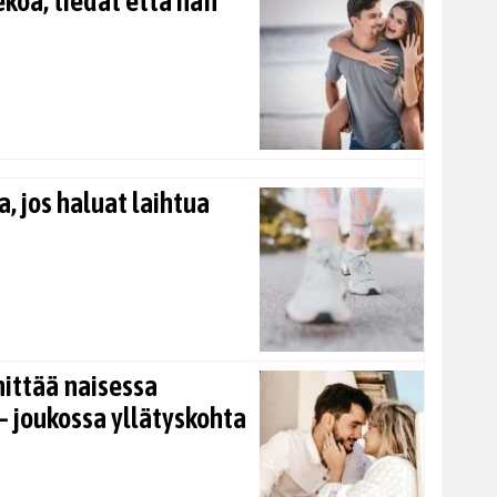
koa, tiedät että hän
, jos haluat laihtua
nittää naisessa
 joukossa yllätyskohta