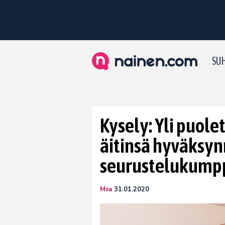
SUH
Kysely: Yli puole
äitinsä hyväksy
seurustelukumpp
Miia
31.01.2020