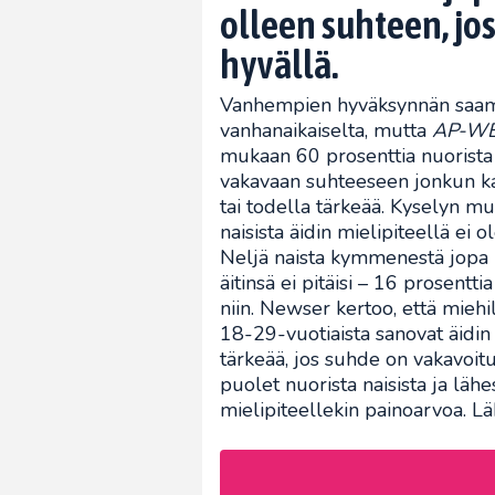
olleen suhteen, jo
hyvällä.
Vanhempien hyväksynnän saami
vanhanaikaiselta, mutta
AP-WE
mukaan 60 prosenttia nuorista n
vakavaan suhteeseen jonkun ka
tai todella tärkeää. Kyselyn mu
naisista äidin mielipiteellä ei
Neljä naista kymmenestä jopa ha
äitinsä ei pitäisi – 16 prosentt
niin. Newser kertoo, että miehil
18-29-vuotiaista sanovat äidin
tärkeää, jos suhde on vakavoit
puolet nuorista naisista ja läh
mielipiteellekin painoarvoa. L