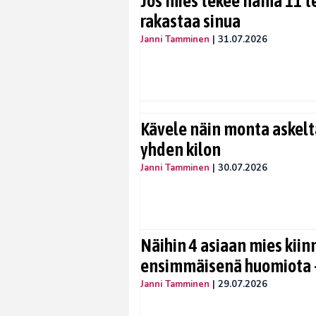
Jos mies tekee nämä 11 te
rakastaa sinua
Janni Tamminen
|
31.07.2026
Kävele näin monta askelta
yhden kilon
Janni Tamminen
|
30.07.2026
Näihin 4 asiaan mies kiin
ensimmäisenä huomiota –
Janni Tamminen
|
29.07.2026