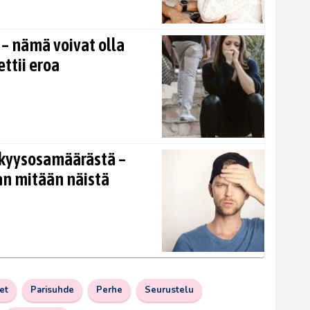
 – nämä voivat olla
ettii eroa
kkyysosamäärästä –
an mitään näistä
et
Parisuhde
Perhe
Seurustelu