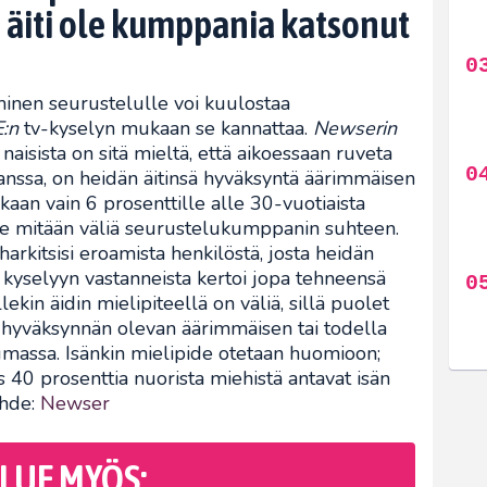
s äiti ole kumppania katsonut
nen seurustelulle voi kuulostaa
:n
tv-kyselyn mukaan se kannattaa.
Newserin
aisista on sitä mieltä, että aikoessaan ruveta
nssa, on heidän äitinsä hyväksyntä äärimmäisen
kaan vain 6 prosenttille alle 30-vuotiaista
 ole mitään väliä seurustelukumppanin suhteen.
rkitsisi eroamista henkilöstä, josta heidän
ia kyselyyn vastanneista kertoi jopa tehneensä
lekin äidin mielipiteellä on väliä, sillä puolet
 hyväksynnän olevan äärimmäisen tai todella
umassa. Isänkin mielipide otetaan huomioon;
es 40 prosenttia nuorista miehistä antavat isän
ähde:
Newser
LUE MYÖS: