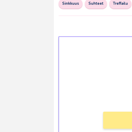
Sinkkuus
Suhteet
Treffailu
1€ = 10€ arvosta 
kierrätystä!
Talleta 1€
Saat heti 50 ilmaiskierr
kierros)!
Ei kierrätysvaatimusta!