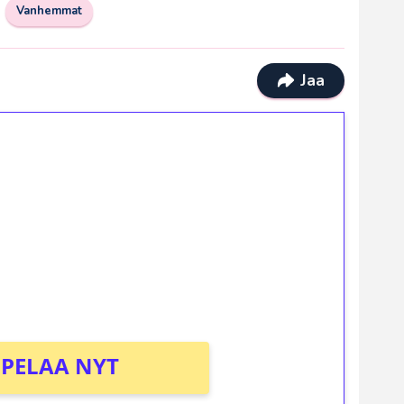
Vanhemmat
Jaa
ilmaiskierroksia ilman
osta Tuohi 1000 -peliin (arvo 0,20€ per
PELAA NYT