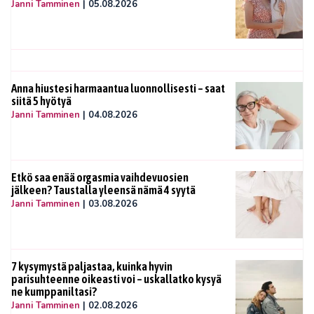
Janni Tamminen
|
05.08.2026
Anna hiustesi harmaantua luonnollisesti – saat
siitä 5 hyötyä
Janni Tamminen
|
04.08.2026
Etkö saa enää orgasmia vaihdevuosien
jälkeen? Taustalla yleensä nämä 4 syytä
Janni Tamminen
|
03.08.2026
7 kysymystä paljastaa, kuinka hyvin
parisuhteenne oikeasti voi – uskallatko kysyä
ne kumppaniltasi?
Janni Tamminen
|
02.08.2026