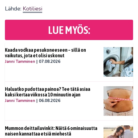
Lähde:
Kotiliesi
LUE MYÖS:
Kaada vodkaa pesukoneeseen – sillä on
vaikutus, jota et olisi uskonut
Janni Tamminen
|
07.08.2026
Haluatko pudottaa painoa? Tee tätä asiaa
kaksi kertaa viikossa 10 minuutin ajan
Janni Tamminen
|
06.08.2026
Mummon deittailuvinkit: Näitä 6 ominaisuutta
naisen kannattaa etsiä miehestä