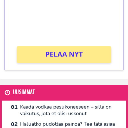
Talleta 1€
Saat heti 50 ilmaiskierrosta Tuohi 1000 -
peliin (arvo 0,20€ per kierros)!
Ei kierrätysvaatimusta!
PELAA NYT
UUSIMMAT
Kaada vodkaa pesukoneeseen – sillä on
vaikutus, jota et olisi uskonut
Haluatko pudottaa painoa? Tee tätä asiaa