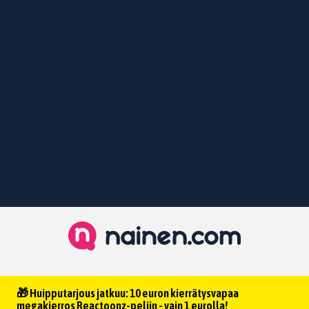
🎁 Huipputarjous jatkuu: 10 euron kierrätysvapaa
megakierros Reactoonz-peliin - vain 1 eurolla!