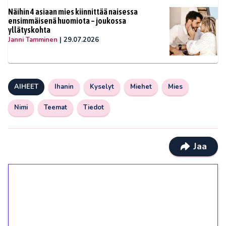
Näihin 4 asiaan mies kiinnittää naisessa
ensimmäisenä huomiota – joukossa
yllätyskohta
Janni Tamminen
|
29.07.2026
AIHEET
Ihanin
Kyselyt
Miehet
Mies
Nimi
Teemat
Tiedot
Jaa
1€ = 10€ arvosta
ilmaiskierroksia ilman
kierrätystä!