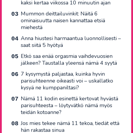
kaksi kertaa viikossa 10 minuutin ajan
Mummon deittailuvinkit: Näitä 6
ominaisuutta naisen kannattaa etsiä
miehestä
Anna hiustesi harmaantua luonnollisesti –
saat siitä 5 hyötyä
Etkö saa enää orgasmia vaihdevuosien
jälkeen? Taustalla yleensä nämä 4 syytä
7 kysymystä paljastaa, kuinka hyvin
parisuhteenne oikeasti voi – uskallatko
kysyä ne kumppaniltasi?
Nämä 11 kodin esinettä kertovat hyvästä
parisuhteesta – löytyvätkö nämä myös
teidän kotoanne?
Jos mies tekee nämä 11 tekoa, tiedät että
hän rakastaa sinua