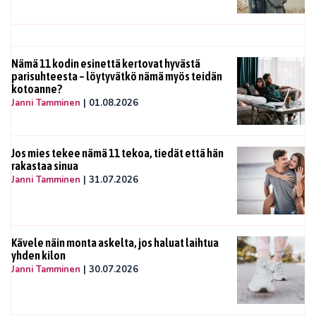
Nämä 11 kodin esinettä kertovat hyvästä
parisuhteesta – löytyvätkö nämä myös teidän
kotoanne?
Janni Tamminen
|
01.08.2026
Jos mies tekee nämä 11 tekoa, tiedät että hän
rakastaa sinua
Janni Tamminen
|
31.07.2026
Kävele näin monta askelta, jos haluat laihtua
yhden kilon
Janni Tamminen
|
30.07.2026