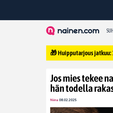
SUH
🎁 Huipputarjous jatkuu: 
Jos mies tekee na
hän todella raka
Niina
08.02.2025