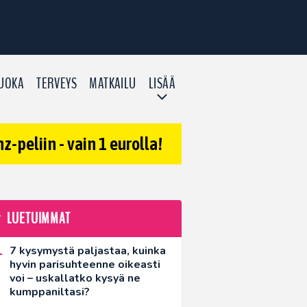
UOKA
TERVEYS
MATKAILU
LISÄÄ
-peliin - vain 1 eurolla!
LUETUIMMAT
7 kysymystä paljastaa, kuinka
hyvin parisuhteenne oikeasti
voi – uskallatko kysyä ne
kumppaniltasi?