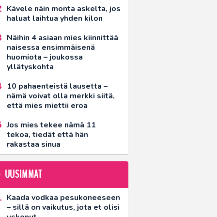
Kävele näin monta askelta, jos
haluat laihtua yhden kilon
Näihin 4 asiaan mies kiinnittää
naisessa ensimmäisenä
huomiota – joukossa
yllätyskohta
10 pahaenteistä lausetta –
nämä voivat olla merkki siitä,
että mies miettii eroa
Jos mies tekee nämä 11
tekoa, tiedät että hän
rakastaa sinua
UUSIMMAT
Kaada vodkaa pesukoneeseen
– sillä on vaikutus, jota et olisi
uskonut