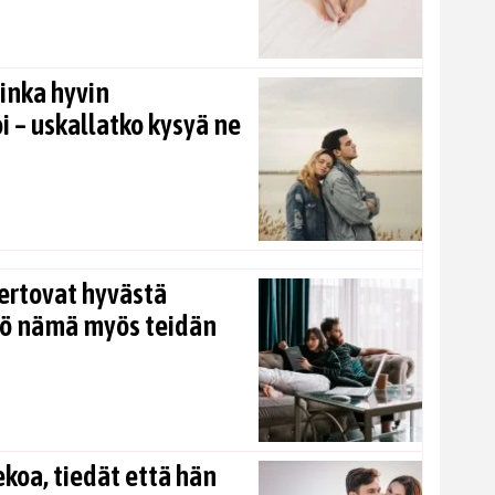
inka hyvin
i – uskallatko kysyä ne
ertovat hyvästä
kö nämä myös teidän
koa, tiedät että hän