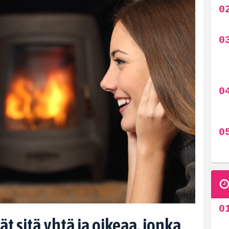
t sitä yhtä ja oikeaa, jonka