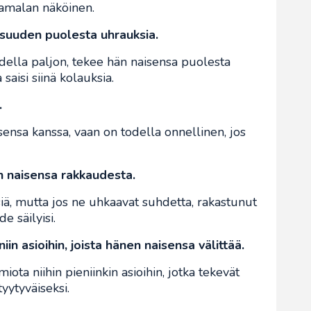
kamalan näköinen.
isuuden puolesta uhrauksia.
della paljon, tekee hän naisensa puolesta
saisi siinä kolauksia.
.
sensa kanssa, vaan on todella onnellinen, jos
n naisensa rakkaudesta.
ä, mutta jos ne uhkaavat suhdetta, rakastunut
e säilyisi.
iin asioihin, joista hänen naisensa välittää.
ota niihin pieniinkin asioihin, jotka tekevät
yytyväiseksi.