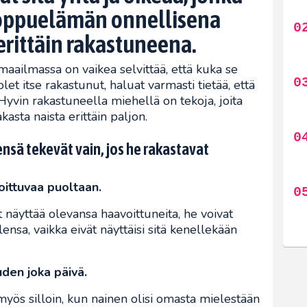
 loppuelämän onnellisena
 erittäin rakastuneena.
maailmassa on vaikea selvittää, että kuka se
let itse rakastunut, haluat varmasti tietää, että
Hyvin rakastuneella miehellä on tekoja, joita
akasta naista erittäin paljon.
ensä tekevät vain, jos he rakastavat
oittuvaa puoltaan.
näyttää olevansa haavoittuneita, he voivat
nsa, vaikka eivät näyttäisi sitä kenellekään
den joka päivä.
myös silloin, kun nainen olisi omasta mielestään