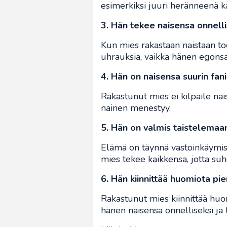
esimerkiksi juuri heränneenä 
3. Hän tekee naisensa onnell
Kun mies rakastaan naistaan to
uhrauksia, vaikka hänen egonsa 
4. Hän on naisensa suurin fani
Rakastunut mies ei kilpaile nai
nainen menestyy.
5. Hän on valmis taistelemaa
Elämä on täynnä vastoinkäymisi
mies tekee kaikkensa, jotta suhd
6. Hän kiinnittää huomiota pien
Rakastunut mies kiinnittää huomi
hänen naisensa onnelliseksi ja t