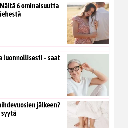
Näitä 6 ominaisuutta
miehestä
 luonnollisesti – saat
aihdevuosien jälkeen?
 syytä