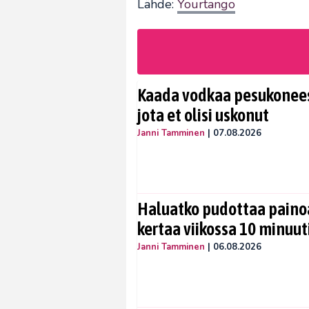
Lähde:
Yourtango
Kaada vodkaa pesukoneese
jota et olisi uskonut
Janni Tamminen
|
07.08.2026
Haluatko pudottaa painoa
kertaa viikossa 10 minuut
Janni Tamminen
|
06.08.2026