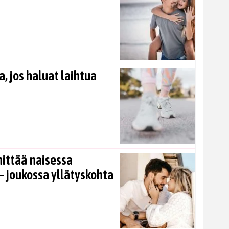
, jos haluat laihtua
nittää naisessa
 joukossa yllätyskohta