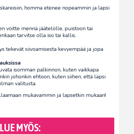
skareisiin, homma etenee nopeammin ja lapsi
en voitte mennä jäätelölle, puistoon tai
nkaan tarvitse olla iso tai kallis.
yys tekevät siivoamisesta kevyempää ja jopa
pauksissa
luvata isomman palkinnon, kuten vaikkapa
kin johonkin ehtoon, kuten siihen, että lapsi
ilman valitusta.
 rullaamaan mukavammin ja lapsetkin mukaan!
LUE MYÖS: