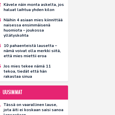
Kävele näin monta askelta, jos
haluat laihtua yhden kilon
Näihin 4 asiaan mies kiinnittää
naisessa ensimmäisenä
huomiota – joukossa
yllätyskohta
10 pahaenteistä lausetta –
nämä voivat olla merkki siitä,
että mies miettii eroa
Jos mies tekee nämä 11
tekoa, tiedät että hän
rakastaa sinua
UUSIMMAT
Tässä on vaarallinen lause,
jota äiti ei koskaan saisi sanoa
lapsestaan