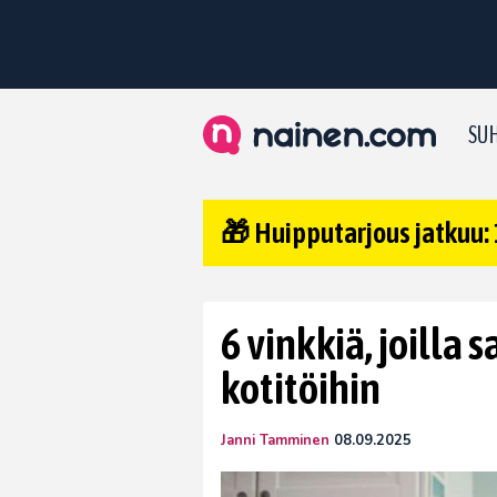
SUH
🎁 Huipputarjous jatkuu: 
6 vinkkiä, joilla
kotitöihin
Janni Tamminen
08.09.2025