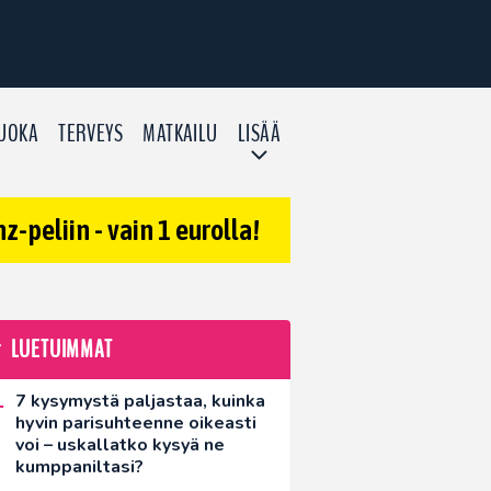
UOKA
TERVEYS
MATKAILU
LISÄÄ
-peliin - vain 1 eurolla!
LUETUIMMAT
7 kysymystä paljastaa, kuinka
hyvin parisuhteenne oikeasti
voi – uskallatko kysyä ne
kumppaniltasi?