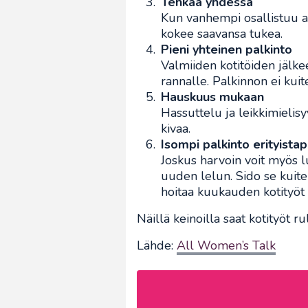
Tehkää yhdessä
Kun vanhempi osallistuu a
kokee saavansa tukea.
Pieni yhteinen palkinto
Valmiiden kotitöiden jälke
rannalle. Palkinnon ei kuite
Hauskuus mukaan
Hassuttelu ja leikkimielis
kivaa.
Isompi palkinto erityista
Joskus harvoin voit myös 
uuden lelun. Sido se kuiten
hoitaa kuukauden kotityöt 
Näillä keinoilla saat kotityöt
Lähde:
All Women’s Talk