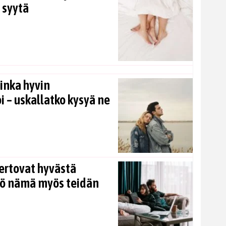
 syytä
inka hyvin
i – uskallatko kysyä ne
ertovat hyvästä
kö nämä myös teidän