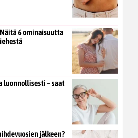
Näitä 6 ominaisuutta
miehestä
 luonnollisesti – saat
aihdevuosien jälkeen?