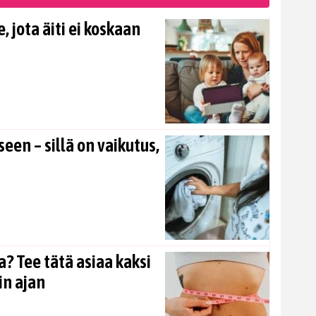
, jota äiti ei koskaan
en – sillä on vaikutus,
? Tee tätä asiaa kaksi
in ajan