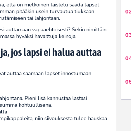
, että on melkoinen taistelu saada lapset
emman pitääkin usein turvautua tiukkaan
ristämiseen tai lahjontaan.
esi auttamaan vapaaehtoisesti? Sekin nimittäin
emassa hyväksi havaittuja keinoja.
a, jos lapsi ei halua auttaa
vat auttaa saamaan lapset innostumaan
lahjontana. Pieni lisä kannustaa lastasi
 summa kohtuullisena.
alla
pikappaleita, niin siivouksesta tulee hauskaa