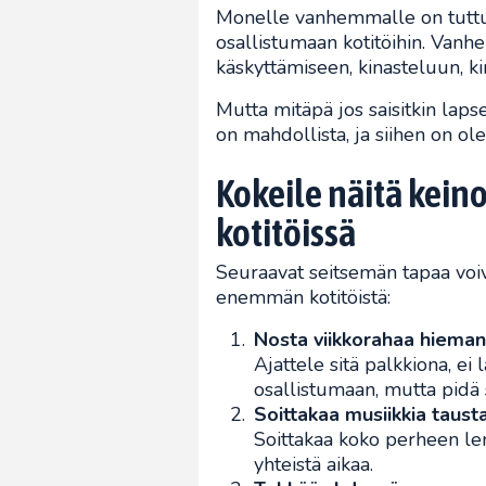
Monelle vanhemmalle on tuttua
osallistumaan kotitöihin. Vanh
käskyttämiseen, kinasteluun, ki
Mutta mitäpä jos saisitkin laps
on mahdollista, ja siihen on ol
Kokeile näitä keinoj
kotitöissä
Seuraavat seitsemän tapaa voi
enemmän kotitöistä:
Nosta viikkorahaa hieman
Ajattele sitä palkkiona, ei 
osallistumaan, mutta pidä
Soittakaa musiikkia taust
Soittakaa koko perheen lem
yhteistä aikaa.