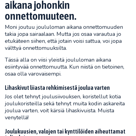
aikana johonkin
onnettomuuteen.
Moni joutuu joululoman aikana onnettomuuden
takia jopa sairaalaan. Mutta jos osaa varautua jo
etukäteen siihen, että jotain voisi sattua, voi jopa
välttyä onnettomuuksilta.
Tässä alla on viisi yleistä joululoman aikana
esiintyvää onnettomuutta. Kun niistä on tietoinen,
osaa olla varovaisempi.
Lihaskivut liiasta rehkimisestä joulua varten
Jos olet tehnyt joulusiivouksen, koristellut kotia
joulukoristeilla sekä tehnyt muita kodin askareita
joulua varten, voit kärsiä lihaskivuista. Muista
venytellä!
Joulukuusien, valojen tai kynttilöiden aiheuttamat