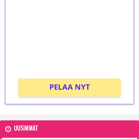
1€ = 10€ arvosta
ilmaiskierroksia ilman
kierrätystä!
Talleta 1€
Saat heti 50 ilmaiskierrosta Tuohi 1000 -
peliin (arvo 0,20€ per kierros)!
Ei kierrätysvaatimusta!
PELAA NYT
UUSIMMAT