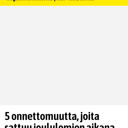
5 onnettomuutta, joita
sattuu joululomien aikana