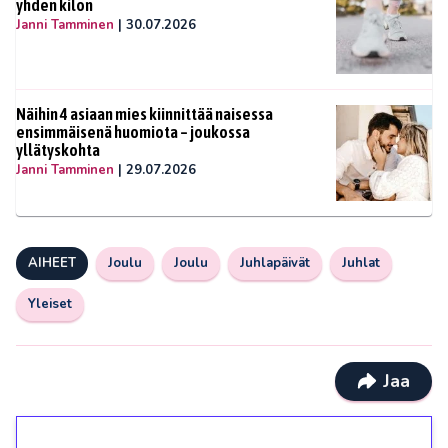
yhden kilon
Janni Tamminen
|
30.07.2026
Näihin 4 asiaan mies kiinnittää naisessa
ensimmäisenä huomiota – joukossa
yllätyskohta
Janni Tamminen
|
29.07.2026
AIHEET
Joulu
Joulu
Juhlapäivät
Juhlat
Yleiset
Jaa