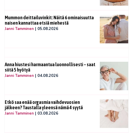
Mummon deittailuvinkit: Näitä 6 ominaisuutta
naisen kannattaa etsiä miehestä
Janni Tamminen
|
05.08.2026
Anna hiustesi harmaantua luonnollisesti – saat
siitä 5 hyötyä
Janni Tamminen
|
04.08.2026
Etkö saa enää orgasmia vaihdevuosien
jälkeen? Taustalla yleensä nämä 4 syytä
Janni Tamminen
|
03.08.2026