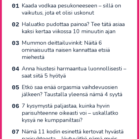
Kaada vodkaa pesukoneeseen – sillä on
vaikutus, jota et olisi uskonut
Haluatko pudottaa painoa? Tee tätä asiaa
kaksi kertaa viikossa 10 minuutin ajan
Mummon deittailuvinkit: Näitä 6
ominaisuutta naisen kannattaa etsiä
miehestä
Anna hiustesi harmaantua luonnollisesti –
saat siitä 5 hyötyä
Etkö saa enää orgasmia vaihdevuosien
jälkeen? Taustalla yleensä nämä 4 syytä
7 kysymystä paljastaa, kuinka hyvin
parisuhteenne oikeasti voi – uskallatko
kysyä ne kumppaniltasi?
Nämä 11 kodin esinettä kertovat hyvästä
parisuhteesta – löytyvätkö nämä myös