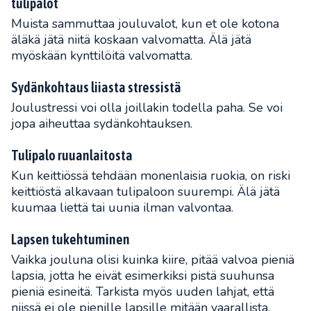
tulipalot
Muista sammuttaa jouluvalot, kun et ole kotona
äläkä jätä niitä koskaan valvomatta. Älä jätä
myöskään kynttilöitä valvomatta.
Sydänkohtaus liiasta stressistä
Joulustressi voi olla joillakin todella paha. Se voi
jopa aiheuttaa sydänkohtauksen.
Tulipalo ruuanlaitosta
Kun keittiössä tehdään monenlaisia ruokia, on riski
keittiöstä alkavaan tulipaloon suurempi. Älä jätä
kuumaa liettä tai uunia ilman valvontaa.
Lapsen tukehtuminen
Vaikka jouluna olisi kuinka kiire, pitää valvoa pieniä
lapsia, jotta he eivät esimerkiksi pistä suuhunsa
pieniä esineitä. Tarkista myös uuden lahjat, että
niissä ei ole pienille lapsille mitään vaarallista.