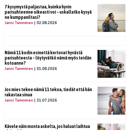
7 kysymystä paljastaa, kuinka hyvin
parisuhteenne oikeasti voi – uskallatko kysyä
ne kumppaniltasi?
Janni Tamminen
|
02.08.2026
Nämä 11 kodin esinettä kertovat hyvästä
parisuhteesta – löytyvätkö nämä myös teidän
kotoanne?
Janni Tamminen
|
01.08.2026
Jos mies tekee nämä 11 tekoa, tiedät että hän
rakastaa sinua
Janni Tamminen
|
31.07.2026
Kävele näin monta askelta, jos haluat laihtua