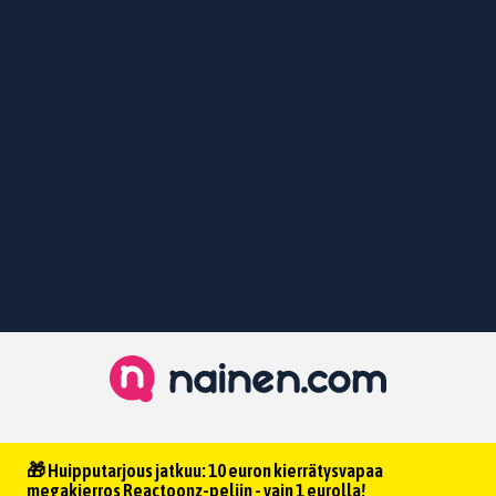
🎁 Huipputarjous jatkuu: 10 euron kierrätysvapaa
megakierros Reactoonz-peliin - vain 1 eurolla!