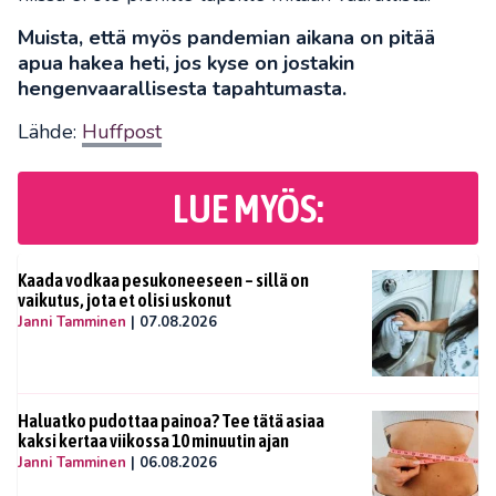
Muista, että myös pandemian aikana on pitää
apua hakea heti, jos kyse on jostakin
hengenvaarallisesta tapahtumasta.
Lähde:
Huffpost
LUE MYÖS:
Kaada vodkaa pesukoneeseen – sillä on
vaikutus, jota et olisi uskonut
Janni Tamminen
|
07.08.2026
Haluatko pudottaa painoa? Tee tätä asiaa
kaksi kertaa viikossa 10 minuutin ajan
Janni Tamminen
|
06.08.2026