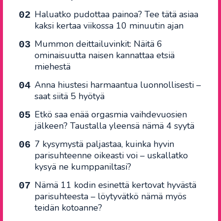
Haluatko pudottaa painoa? Tee tätä asiaa
kaksi kertaa viikossa 10 minuutin ajan
Mummon deittailuvinkit: Näitä 6
ominaisuutta naisen kannattaa etsiä
miehestä
Anna hiustesi harmaantua luonnollisesti –
saat siitä 5 hyötyä
Etkö saa enää orgasmia vaihdevuosien
jälkeen? Taustalla yleensä nämä 4 syytä
7 kysymystä paljastaa, kuinka hyvin
parisuhteenne oikeasti voi – uskallatko
kysyä ne kumppaniltasi?
Nämä 11 kodin esinettä kertovat hyvästä
parisuhteesta – löytyvätkö nämä myös
teidän kotoanne?