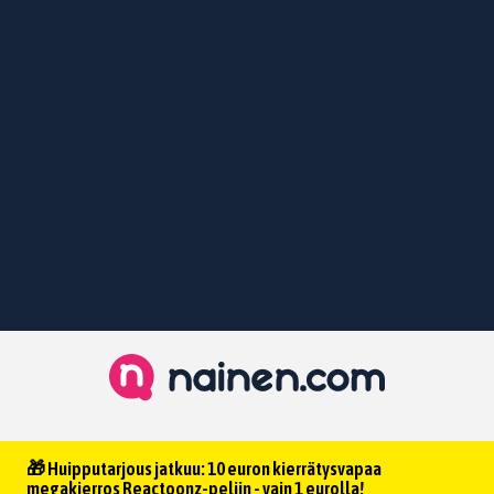
🎁 Huipputarjous jatkuu: 10 euron kierrätysvapaa
megakierros Reactoonz-peliin - vain 1 eurolla!