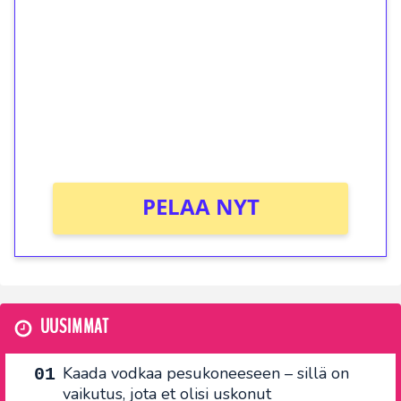
kierrätystä!
Talleta 1€
Saat heti 50 ilmaiskierrosta Tuohi 1000 -
peliin (arvo 0,20€ per kierros)!
Ei kierrätysvaatimusta!
PELAA NYT
UUSIMMAT
Kaada vodkaa pesukoneeseen – sillä on
vaikutus, jota et olisi uskonut