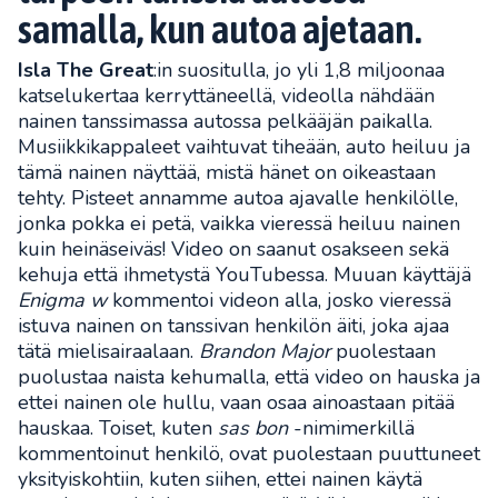
samalla, kun autoa ajetaan.
Isla The Great
:in suositulla, jo yli 1,8 miljoonaa
katselukertaa kerryttäneellä, videolla nähdään
nainen tanssimassa autossa pelkääjän paikalla.
Musiikkikappaleet vaihtuvat tiheään, auto heiluu ja
tämä nainen näyttää, mistä hänet on oikeastaan
tehty. Pisteet annamme autoa ajavalle henkilölle,
jonka pokka ei petä, vaikka vieressä heiluu nainen
kuin heinäseiväs! Video on saanut osakseen sekä
kehuja että ihmetystä YouTubessa. Muuan käyttäjä
Enigma w
kommentoi videon alla, josko vieressä
istuva nainen on tanssivan henkilön äiti, joka ajaa
tätä mielisairaalaan.
Brandon Major
puolestaan
puolustaa naista kehumalla, että video on hauska ja
ettei nainen ole hullu, vaan osaa ainoastaan pitää
hauskaa. Toiset, kuten
sas bon
-nimimerkillä
kommentoinut henkilö, ovat puolestaan puuttuneet
yksityiskohtiin, kuten siihen, ettei nainen käytä