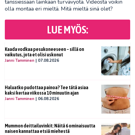
tanssiessaan lainkaan turvavyötä. Videosta voikin
olla montaa eri mieltä. Mitä mieltä sinä olet?
LUE MYÖS:
Kaada vodkaa pesukoneeseen – sillä on
vaikutus, jota et olisi uskonut
Janni Tamminen
|
07.08.2026
Haluatko pudottaa painoa? Tee tätä asiaa
kaksi kertaa viikossa 10 minuutin ajan
Janni Tamminen
|
06.08.2026
Mummon deittailuvinkit: Näitä 6 ominaisuutta
naisen kannattaa etsiä miehestä