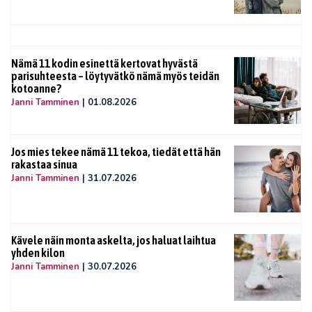
Nämä 11 kodin esinettä kertovat hyvästä
parisuhteesta – löytyvätkö nämä myös teidän
kotoanne?
Janni Tamminen
|
01.08.2026
Jos mies tekee nämä 11 tekoa, tiedät että hän
rakastaa sinua
Janni Tamminen
|
31.07.2026
Kävele näin monta askelta, jos haluat laihtua
yhden kilon
Janni Tamminen
|
30.07.2026