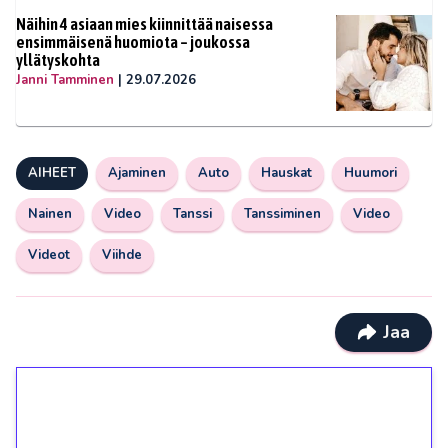
Näihin 4 asiaan mies kiinnittää naisessa
ensimmäisenä huomiota – joukossa
yllätyskohta
Janni Tamminen
|
29.07.2026
AIHEET
Ajaminen
Auto
Hauskat
Huumori
Nainen
Video
Tanssi
Tanssiminen
Video
Videot
Viihde
Jaa
1€ = 10€ arvosta
ilmaiskierroksia ilman