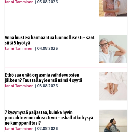
Janni Tamminen
|
05.08.2026
Anna hiustesi harmaantua luonnollisesti – saat
siitä 5 hyötyä
Janni Tamminen
|
04.08.2026
Etkö saa enää orgasmia vaihdevuosien
jälkeen? Taustalla yleensä nämä 4 syytä
Janni Tamminen
|
03.08.2026
7 kysymystä paljastaa, kuinka hyvin
parisuhteenne oikeasti voi – uskallatko kysyä
ne kumppaniltasi?
Janni Tamminen
|
02.08.2026