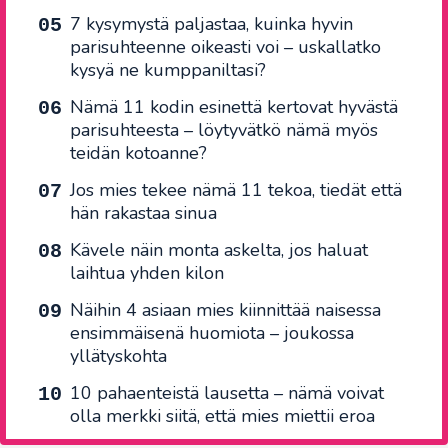
7 kysymystä paljastaa, kuinka hyvin
parisuhteenne oikeasti voi – uskallatko
kysyä ne kumppaniltasi?
Nämä 11 kodin esinettä kertovat hyvästä
parisuhteesta – löytyvätkö nämä myös
teidän kotoanne?
Jos mies tekee nämä 11 tekoa, tiedät että
hän rakastaa sinua
Kävele näin monta askelta, jos haluat
laihtua yhden kilon
Näihin 4 asiaan mies kiinnittää naisessa
ensimmäisenä huomiota – joukossa
yllätyskohta
10 pahaenteistä lausetta – nämä voivat
olla merkki siitä, että mies miettii eroa