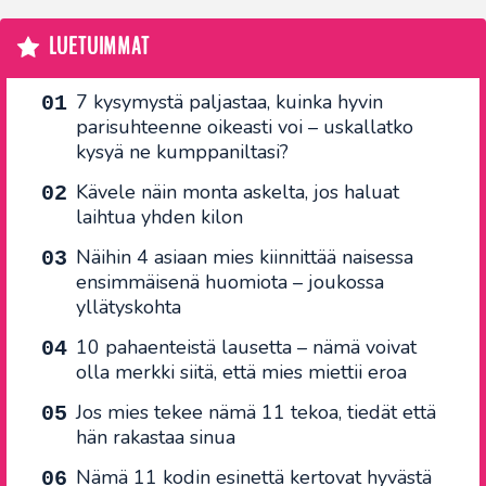
LUETUIMMAT
7 kysymystä paljastaa, kuinka hyvin
parisuhteenne oikeasti voi – uskallatko
kysyä ne kumppaniltasi?
Kävele näin monta askelta, jos haluat
laihtua yhden kilon
Näihin 4 asiaan mies kiinnittää naisessa
ensimmäisenä huomiota – joukossa
yllätyskohta
10 pahaenteistä lausetta – nämä voivat
olla merkki siitä, että mies miettii eroa
Jos mies tekee nämä 11 tekoa, tiedät että
hän rakastaa sinua
Nämä 11 kodin esinettä kertovat hyvästä