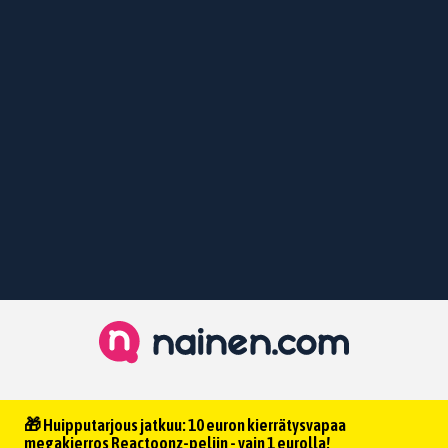
🎁 Huipputarjous jatkuu: 10 euron kierrätysvapaa
megakierros Reactoonz-peliin - vain 1 eurolla!