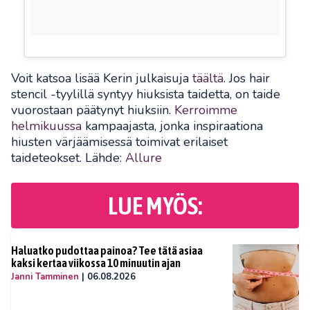
Voit katsoa lisää Kerin julkaisuja
täältä
. Jos hair
stencil -tyylillä syntyy hiuksista taidetta, on taide
vuorostaan päätynyt hiuksiin.
Kerroimme
helmikuussa
kampaajasta, jonka inspiraationa
hiusten värjäämisessä toimivat erilaiset
taideteokset. Lähde:
Allure
LUE MYÖS:
Haluatko pudottaa painoa? Tee tätä asiaa
kaksi kertaa viikossa 10 minuutin ajan
Janni Tamminen
|
06.08.2026