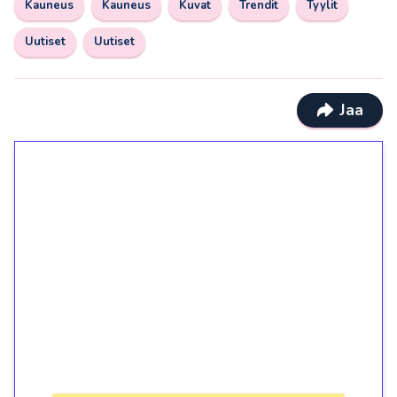
Kauneus
Kauneus
Kuvat
Trendit
Tyylit
Uutiset
Uutiset
Jaa
1€ = 10€ arvosta
ilmaiskierroksia ilman
kierrätystä!
Talleta 1€
Saat heti 50 ilmaiskierrosta Tuohi 1000 -
peliin (arvo 0,20€ per kierros)!
Ei kierrätysvaatimusta!