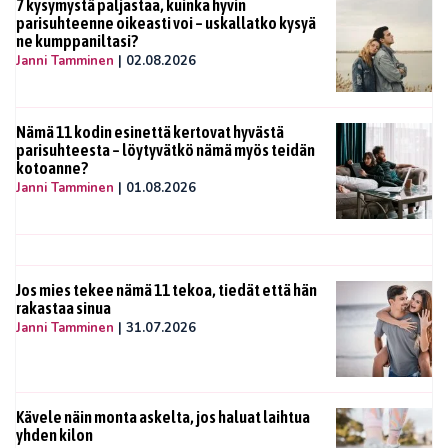
7 kysymystä paljastaa, kuinka hyvin
parisuhteenne oikeasti voi – uskallatko kysyä
ne kumppaniltasi?
Janni Tamminen
|
02.08.2026
Nämä 11 kodin esinettä kertovat hyvästä
parisuhteesta – löytyvätkö nämä myös teidän
kotoanne?
Janni Tamminen
|
01.08.2026
Jos mies tekee nämä 11 tekoa, tiedät että hän
rakastaa sinua
Janni Tamminen
|
31.07.2026
Kävele näin monta askelta, jos haluat laihtua
yhden kilon