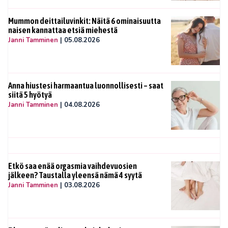
Mummon deittailuvinkit: Näitä 6 ominaisuutta
naisen kannattaa etsiä miehestä
Janni Tamminen
|
05.08.2026
Anna hiustesi harmaantua luonnollisesti – saat
siitä 5 hyötyä
Janni Tamminen
|
04.08.2026
Etkö saa enää orgasmia vaihdevuosien
jälkeen? Taustalla yleensä nämä 4 syytä
Janni Tamminen
|
03.08.2026