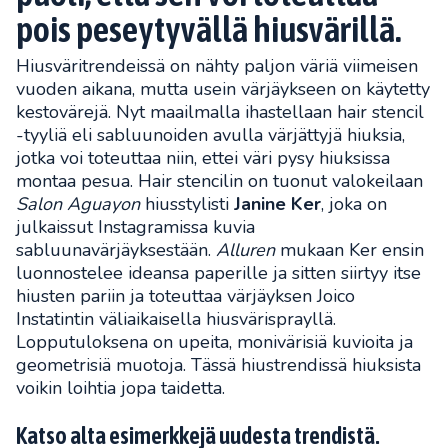
pois peseytyvällä hiusvärillä.
Hiusväritrendeissä on nähty paljon väriä viimeisen
vuoden aikana, mutta usein värjäykseen on käytetty
kestovärejä. Nyt maailmalla ihastellaan hair stencil
-tyyliä eli sabluunoiden avulla värjättyjä hiuksia,
jotka voi toteuttaa niin, ettei väri pysy hiuksissa
montaa pesua. Hair stencilin on tuonut valokeilaan
Salon Aguayon
hiusstylisti
Janine Ker
, joka on
julkaissut Instagramissa kuvia
sabluunavärjäyksestään.
Alluren
mukaan Ker ensin
luonnostelee ideansa paperille ja sitten siirtyy itse
hiusten pariin ja toteuttaa värjäyksen Joico
Instatintin väliaikaisella hiusvärisprayllä.
Lopputuloksena on upeita, monivärisiä kuvioita ja
geometrisiä muotoja. Tässä hiustrendissä hiuksista
voikin loihtia jopa taidetta.
Katso alta esimerkkejä uudesta trendistä.