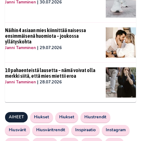
Janni Tamminen
|
30.07.2026
Näihin 4 asiaan mies kiinnittää naisessa
ensimmäisenä huomiota – joukossa
yllätyskohta
Janni Tamminen
|
29.07.2026
10 pahaenteistä lausetta – nämä voivat olla
merkki siitä, että mies miettii eroa
Janni Tamminen
|
28.07.2026
AIHEET
Hiukset
Hiukset
Hiustrendit
Hiusvärit
Hiusväritrendit
Inspiraatio
Instagram