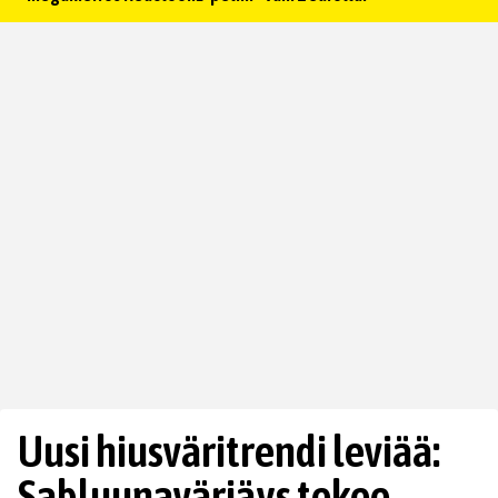
Uusi hiusväritrendi leviää:
Sabluunavärjäys tekee