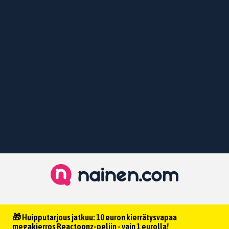
🎁 Huipputarjous jatkuu: 10 euron kierrätysvapaa
megakierros Reactoonz-peliin - vain 1 eurolla!