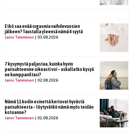
Etkö saa enää orgasmia vaihdevuosien
jälkeen? Taustalla yleensä nämä 4 syytä
Janni Tamminen
|
03.08.2026
7 kysymystä paljastaa, kuinka hyvin
parisuhteenne oikeasti voi – uskallatko kysyä
ne kumppaniltasi?
Janni Tamminen
|
02.08.2026
Nämä 11 kodin esinettä kertovat hyvästä
parisuhteesta – löytyvätkö nämä myös teidän
kotoanne?
Janni Tamminen
|
01.08.2026