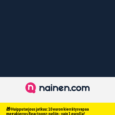
🎁 Huipputarjous jatkuu: 10 euron kierrätysvapaa
megakierros Reactoonz-peliin - vain 1 eurolla!