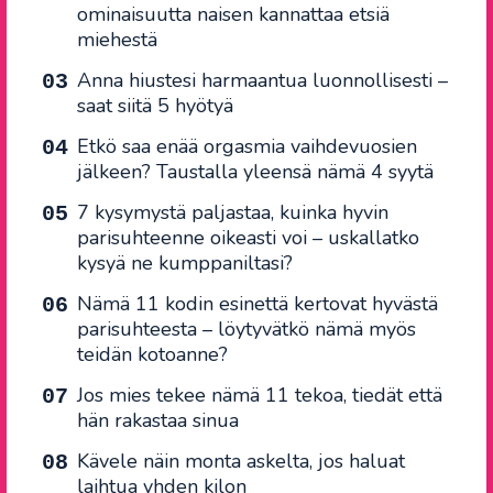
ominaisuutta naisen kannattaa etsiä
miehestä
Anna hiustesi harmaantua luonnollisesti –
saat siitä 5 hyötyä
Etkö saa enää orgasmia vaihdevuosien
jälkeen? Taustalla yleensä nämä 4 syytä
7 kysymystä paljastaa, kuinka hyvin
parisuhteenne oikeasti voi – uskallatko
kysyä ne kumppaniltasi?
Nämä 11 kodin esinettä kertovat hyvästä
parisuhteesta – löytyvätkö nämä myös
teidän kotoanne?
Jos mies tekee nämä 11 tekoa, tiedät että
hän rakastaa sinua
Kävele näin monta askelta, jos haluat
laihtua yhden kilon