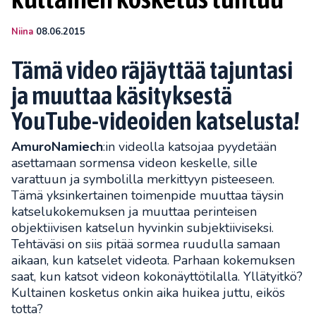
Niina
08.06.2015
Tämä video räjäyttää tajuntasi
ja muuttaa käsityksestä
YouTube-videoiden katselusta!
AmuroNamiech
:in videolla katsojaa pyydetään
asettamaan sormensa videon keskelle, sille
varattuun ja symbolilla merkittyyn pisteeseen.
Tämä yksinkertainen toimenpide muuttaa täysin
katselukokemuksen ja muuttaa perinteisen
objektiivisen katselun hyvinkin subjektiiviseksi.
Tehtäväsi on siis pitää sormea ruudulla samaan
aikaan, kun katselet videota. Parhaan kokemuksen
saat, kun katsot videon kokonäyttötilalla. Yllätyitkö?
Kultainen kosketus onkin aika huikea juttu, eikös
totta?