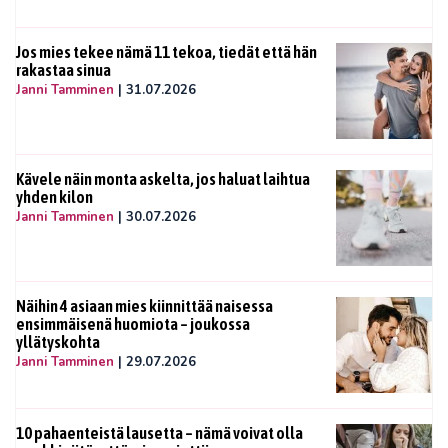
Jos mies tekee nämä 11 tekoa, tiedät että hän
rakastaa sinua
Janni Tamminen
|
31.07.2026
Kävele näin monta askelta, jos haluat laihtua
yhden kilon
Janni Tamminen
|
30.07.2026
Näihin 4 asiaan mies kiinnittää naisessa
ensimmäisenä huomiota – joukossa
yllätyskohta
Janni Tamminen
|
29.07.2026
10 pahaenteistä lausetta – nämä voivat olla