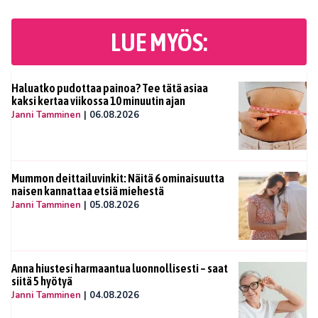
LUE MYÖS:
Haluatko pudottaa painoa? Tee tätä asiaa
kaksi kertaa viikossa 10 minuutin ajan
Janni Tamminen
|
06.08.2026
Mummon deittailuvinkit: Näitä 6 ominaisuutta
naisen kannattaa etsiä miehestä
Janni Tamminen
|
05.08.2026
Anna hiustesi harmaantua luonnollisesti – saat
siitä 5 hyötyä
Janni Tamminen
|
04.08.2026