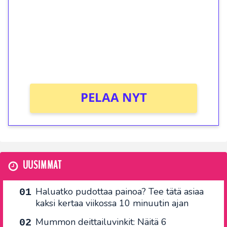
Talleta 1€
Saat heti 50 ilmaiskierrosta Tuohi 1000 -
peliin (arvo 0,20€ per kierros)!
Ei kierrätysvaatimusta!
PELAA NYT
UUSIMMAT
Haluatko pudottaa painoa? Tee tätä asiaa
kaksi kertaa viikossa 10 minuutin ajan
Mummon deittailuvinkit: Näitä 6