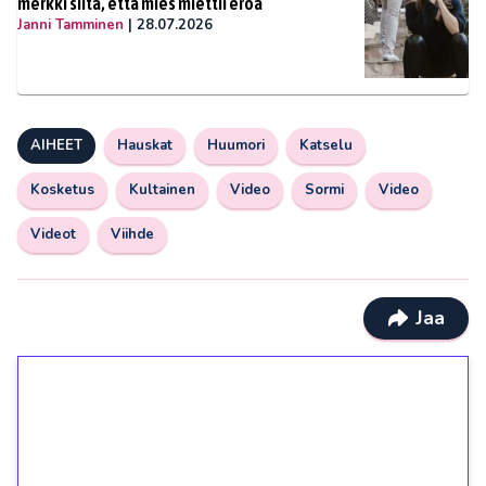
merkki siitä, että mies miettii eroa
Janni Tamminen
|
28.07.2026
AIHEET
Hauskat
Huumori
Katselu
Kosketus
Kultainen
Video
Sormi
Video
Videot
Viihde
Jaa
1€ = 10€ arvosta
ilmaiskierroksia ilman
kierrätystä!