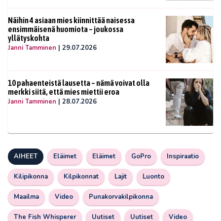
Näihin 4 asiaan mies kiinnittää naisessa
ensimmäisenä huomiota – joukossa
yllätyskohta
Janni Tamminen
|
29.07.2026
10 pahaenteistä lausetta – nämä voivat olla
merkki siitä, että mies miettii eroa
Janni Tamminen
|
28.07.2026
AIHEET
Eläimet
Eläimet
GoPro
Inspiraatio
Kilipikonna
Kilpikonnat
Lajit
Luonto
Maailma
Video
Punakorvakilpikonna
The Fish Whisperer
Uutiset
Uutiset
Video