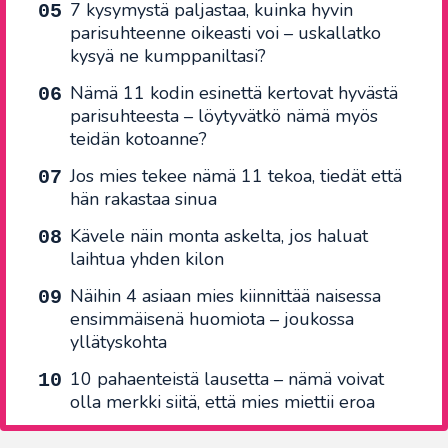
7 kysymystä paljastaa, kuinka hyvin
parisuhteenne oikeasti voi – uskallatko
kysyä ne kumppaniltasi?
Nämä 11 kodin esinettä kertovat hyvästä
parisuhteesta – löytyvätkö nämä myös
teidän kotoanne?
Jos mies tekee nämä 11 tekoa, tiedät että
hän rakastaa sinua
Kävele näin monta askelta, jos haluat
laihtua yhden kilon
Näihin 4 asiaan mies kiinnittää naisessa
ensimmäisenä huomiota – joukossa
yllätyskohta
10 pahaenteistä lausetta – nämä voivat
olla merkki siitä, että mies miettii eroa