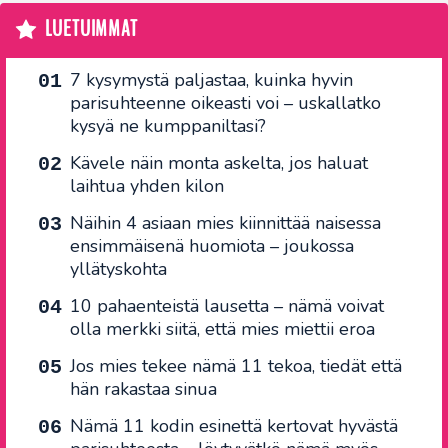
LUETUIMMAT
7 kysymystä paljastaa, kuinka hyvin
parisuhteenne oikeasti voi – uskallatko
kysyä ne kumppaniltasi?
Kävele näin monta askelta, jos haluat
laihtua yhden kilon
Näihin 4 asiaan mies kiinnittää naisessa
ensimmäisenä huomiota – joukossa
yllätyskohta
10 pahaenteistä lausetta – nämä voivat
olla merkki siitä, että mies miettii eroa
Jos mies tekee nämä 11 tekoa, tiedät että
hän rakastaa sinua
Nämä 11 kodin esinettä kertovat hyvästä