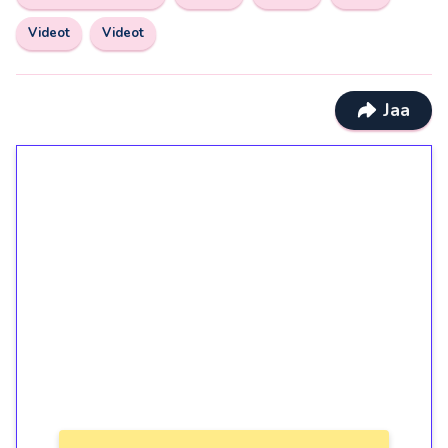
Videot
Videot
Jaa
1€ = 10€ arvosta
ilmaiskierroksia ilman
kierrätystä!
Talleta 1€
Saat heti 50 ilmaiskierrosta Tuohi 1000 -
peliin (arvo 0,20€ per kierros)!
Ei kierrätysvaatimusta!