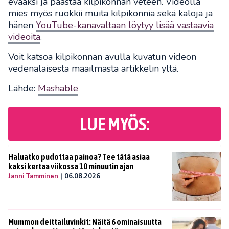
evääksi ja päästää kilpikonnan veteen. Videolla
mies myös ruokkii muita kilpikonnia sekä kaloja ja
hänen
YouTube-kanavaltaan löytyy lisää vastaavia
videoita
.
Voit katsoa kilpikonnan avulla kuvatun videon
vedenalaisesta maailmasta artikkelin yltä.
Lähde:
Mashable
LUE MYÖS:
Haluatko pudottaa painoa? Tee tätä asiaa
kaksi kertaa viikossa 10 minuutin ajan
Janni Tamminen
|
06.08.2026
Mummon deittailuvinkit: Näitä 6 ominaisuutta