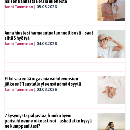
naisen kannattaa etsiä miehestä
Janni Tamminen
|
05.08.2026
Anna hiustesi harmaantua luonnollisesti – saat
siitä 5 hyötyä
Janni Tamminen
|
04.08.2026
Etkö saa enää orgasmia vaihdevuosien
jälkeen? Taustalla yleensä nämä 4 syytä
Janni Tamminen
|
03.08.2026
7 kysymystä paljastaa, kuinka hyvin
parisuhteenne oikeasti voi – uskallatko kysyä
ne kumppaniltasi?