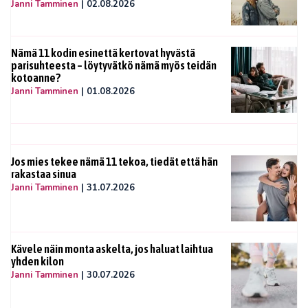
Janni Tamminen
|
02.08.2026
Nämä 11 kodin esinettä kertovat hyvästä
parisuhteesta – löytyvätkö nämä myös teidän
kotoanne?
Janni Tamminen
|
01.08.2026
Jos mies tekee nämä 11 tekoa, tiedät että hän
rakastaa sinua
Janni Tamminen
|
31.07.2026
Kävele näin monta askelta, jos haluat laihtua
yhden kilon
Janni Tamminen
|
30.07.2026