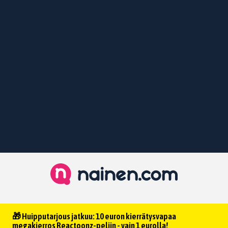
🎁 Huipputarjous jatkuu: 10 euron kierrätysvapaa
megakierros Reactoonz-peliin - vain 1 eurolla!