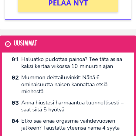
PELAA NYT
UUSIMMAT
Haluatko pudottaa painoa? Tee tätä asiaa
kaksi kertaa viikossa 10 minuutin ajan
Mummon deittailuvinkit: Näitä 6
ominaisuutta naisen kannattaa etsiä
miehestä
Anna hiustesi harmaantua luonnollisesti –
saat siitä 5 hyötyä
Etkö saa enää orgasmia vaihdevuosien
jälkeen? Taustalla yleensä nämä 4 syytä