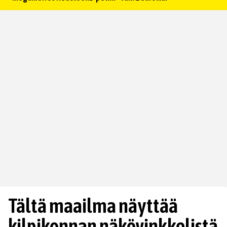
Tältä maailma näyttää
kilpikonnan näkövinkkelistä