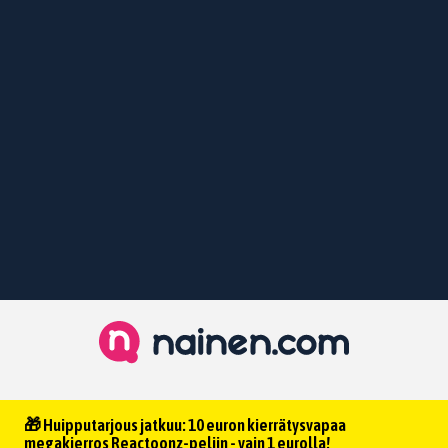
🎁 Huipputarjous jatkuu: 10 euron kierrätysvapaa
megakierros Reactoonz-peliin - vain 1 eurolla!