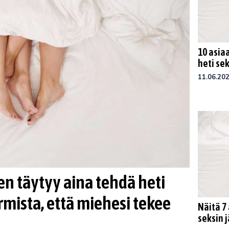
10 asia
heti sek
11.06.20
en täytyy aina tehdä heti
rmista, että miehesi tekee
Näitä 7 
seksin 