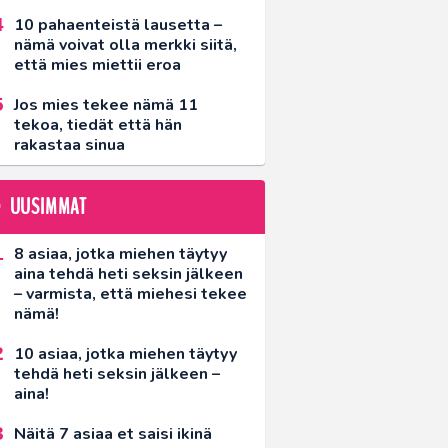
10 pahaenteistä lausetta –
nämä voivat olla merkki siitä,
että mies miettii eroa
Jos mies tekee nämä 11
tekoa, tiedät että hän
rakastaa sinua
UUSIMMAT
8 asiaa, jotka miehen täytyy
aina tehdä heti seksin jälkeen
– varmista, että miehesi tekee
nämä!
10 asiaa, jotka miehen täytyy
tehdä heti seksin jälkeen –
aina!
Näitä 7 asiaa et saisi ikinä