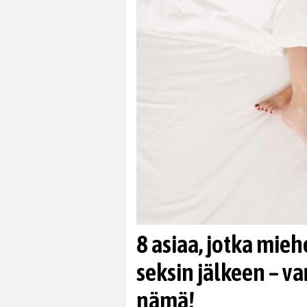
8 asiaa, jotka mieh
seksin jälkeen – va
nämä!