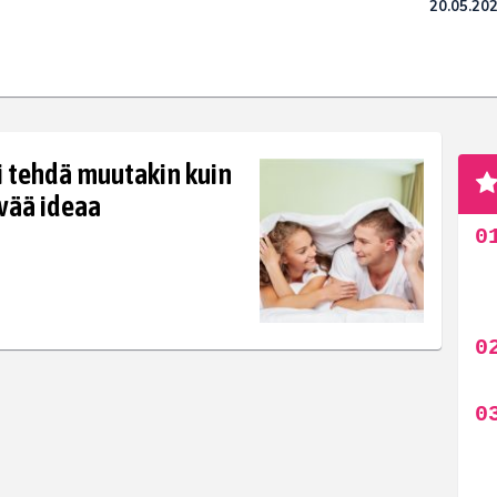
20.05.20
i tehdä muutakin kuin
vää ideaa