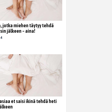
a, jotka miehen täytyy tehdä
sin jälkeen – aina!
24
asiaa et saisi ikinä tehdä heti
jälkeen