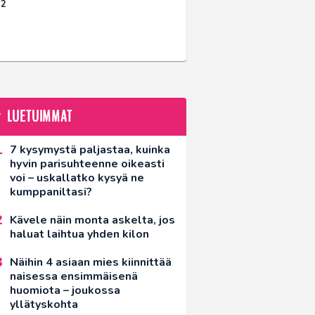
22
LUETUIMMAT
7 kysymystä paljastaa, kuinka
hyvin parisuhteenne oikeasti
voi – uskallatko kysyä ne
kumppaniltasi?
Kävele näin monta askelta, jos
haluat laihtua yhden kilon
Näihin 4 asiaan mies kiinnittää
naisessa ensimmäisenä
huomiota – joukossa
yllätyskohta