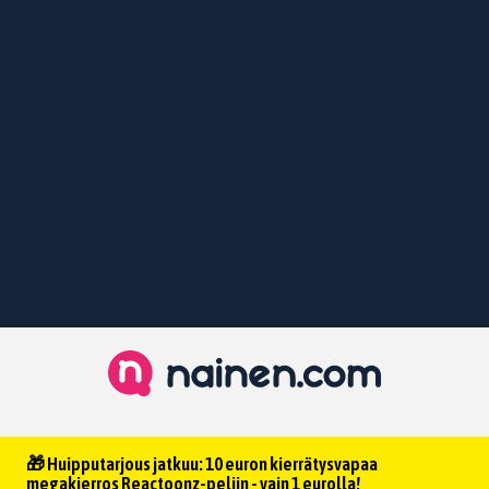
🎁 Huipputarjous jatkuu: 10 euron kierrätysvapaa
megakierros Reactoonz-peliin - vain 1 eurolla!