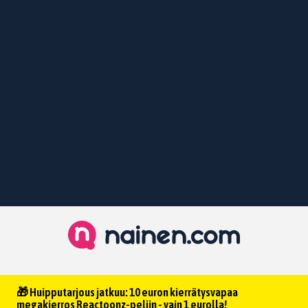
🎁 Huipputarjous jatkuu: 10 euron kierrätysvapaa
megakierros Reactoonz-peliin - vain 1 eurolla!