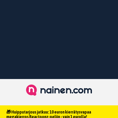
🎁 Huipputarjous jatkuu: 10 euron kierrätysvapaa
megakierros Reactoonz-peliin - vain 1 eurolla!