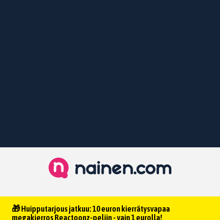
🎁 Huipputarjous jatkuu: 10 euron kierrätysvapaa
megakierros Reactoonz-peliin - vain 1 eurolla!