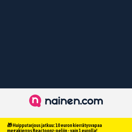
🎁 Huipputarjous jatkuu: 10 euron kierrätysvapaa
megakierros Reactoonz-peliin - vain 1 eurolla!