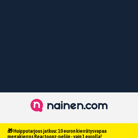
🎁 Huipputarjous jatkuu: 10 euron kierrätysvapaa
megakierros Reactoonz-peliin - vain 1 eurolla!