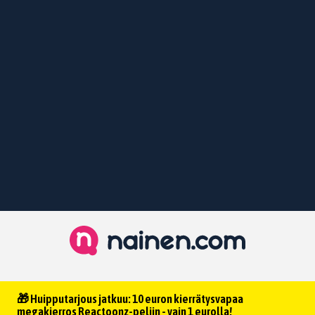
🎁 Huipputarjous jatkuu: 10 euron kierrätysvapaa
megakierros Reactoonz-peliin - vain 1 eurolla!