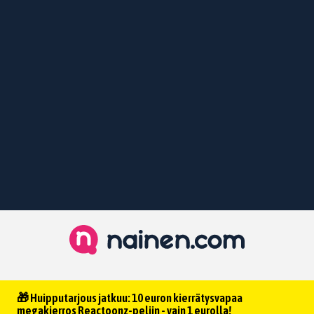
🎁 Huipputarjous jatkuu: 10 euron kierrätysvapaa
megakierros Reactoonz-peliin - vain 1 eurolla!