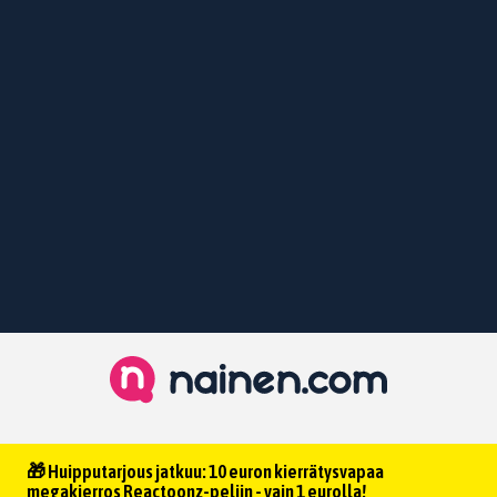
🎁 Huipputarjous jatkuu: 10 euron kierrätysvapaa
megakierros Reactoonz-peliin - vain 1 eurolla!