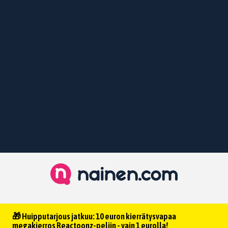
🎁 Huipputarjous jatkuu: 10 euron kierrätysvapaa
megakierros Reactoonz-peliin - vain 1 eurolla!