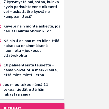
7 kysymystä paljastaa, kuinka
hyvin parisuhteenne oikeasti
voi – uskallatko kysyä ne
kumppaniltasi?
Kävele näin monta askelta, jos
haluat laihtua yhden kilon
Näihin 4 asiaan mies kiinnittää
naisessa ensimmäisenä
huomiota – joukossa
yllätyskohta
10 pahaenteistä lausetta –
nämä voivat olla merkki siitä,
että mies miettii eroa
Jos mies tekee nämä 11
tekoa, tiedät että hän
rakastaa sinua