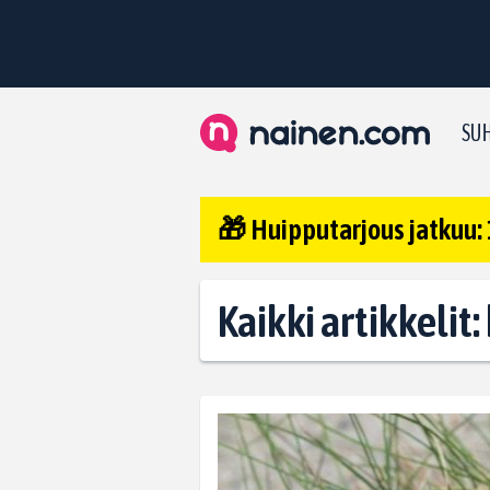
SUH
🎁 Huipputarjous jatkuu: 
Kaikki artikkeli