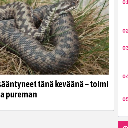
sääntyneet tänä keväänä – toimi
saa pureman