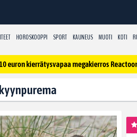
TEET
HOROSKOOPPI
SPORT
KAUNEUS
MUOTI
KOTI
R
10 euron kierrätysvapaa megakierros Reactoonz
t: kyynpurema