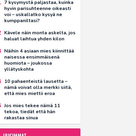
7 kysymystä paljastaa, kuinka
hyvin parisuhteenne oikeasti
voi – uskallatko kysyä ne
kumppaniltasi?
Kävele näin monta askelta, jos
haluat laihtua yhden kilon
Näihin 4 asiaan mies kiinnittää
naisessa ensimmäisenä
huomiota – joukossa
yllätyskohta
10 pahaenteistä lausetta –
nämä voivat olla merkki siitä,
että mies miettii eroa
Jos mies tekee nämä 11
tekoa, tiedät että hän
rakastaa sinua