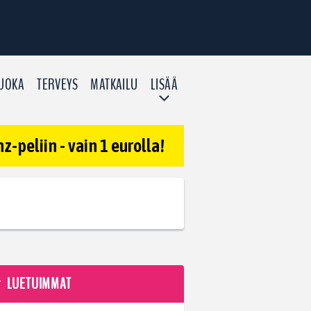
UOKA
TERVEYS
MATKAILU
LISÄÄ
-peliin - vain 1 eurolla!
LUETUIMMAT