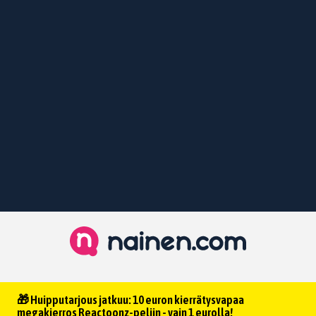
🎁 Huipputarjous jatkuu: 10 euron kierrätysvapaa
megakierros Reactoonz-peliin - vain 1 eurolla!