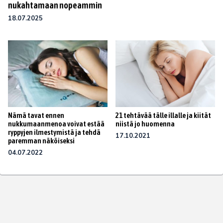
nukahtamaan nopeammin
18.07.2025
Nämä tavat ennen
21 tehtävää tälle illalle ja kiität
nukkumaanmenoa voivat estää
niistä jo huomenna
ryppyjen ilmestymistä ja tehdä
17.10.2021
paremman näköiseksi
04.07.2022