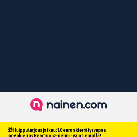
🎁 Huipputarjous jatkuu: 10 euron kierrätysvapaa
megakierros Reactoonz-peliin - vain 1 eurolla!