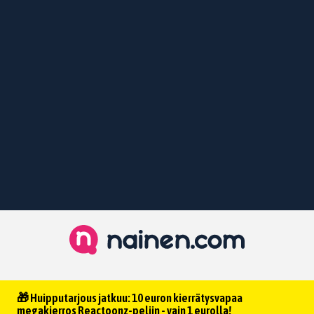
🎁 Huipputarjous jatkuu: 10 euron kierrätysvapaa
megakierros Reactoonz-peliin - vain 1 eurolla!