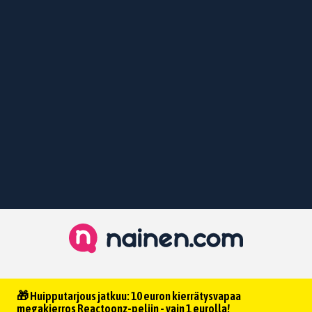
🎁 Huipputarjous jatkuu: 10 euron kierrätysvapaa
megakierros Reactoonz-peliin - vain 1 eurolla!