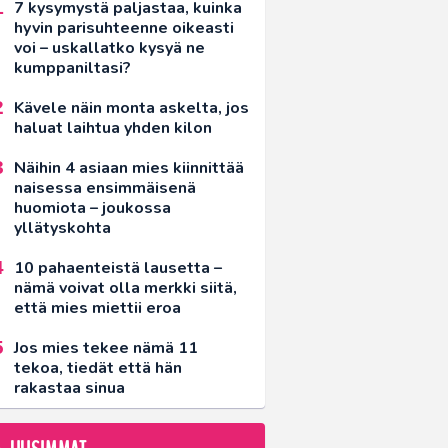
7 kysymystä paljastaa, kuinka
hyvin parisuhteenne oikeasti
voi – uskallatko kysyä ne
kumppaniltasi?
Kävele näin monta askelta, jos
haluat laihtua yhden kilon
Näihin 4 asiaan mies kiinnittää
naisessa ensimmäisenä
huomiota – joukossa
yllätyskohta
10 pahaenteistä lausetta –
nämä voivat olla merkki siitä,
että mies miettii eroa
Jos mies tekee nämä 11
tekoa, tiedät että hän
rakastaa sinua