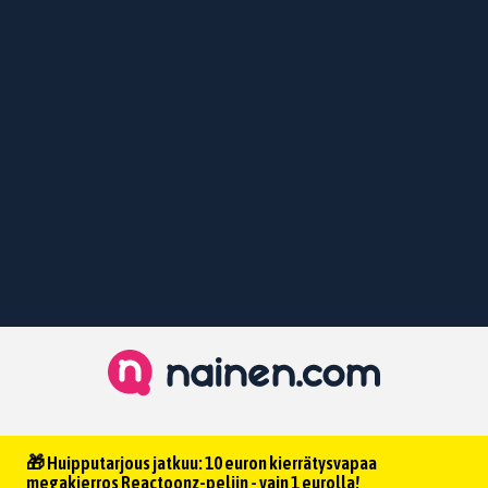
🎁 Huipputarjous jatkuu: 10 euron kierrätysvapaa
megakierros Reactoonz-peliin - vain 1 eurolla!