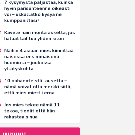
7 kysymystä paljastaa, kuinka
hyvin parisuhteenne oikeasti
voi – uskallatko kysyä ne
kumppaniltasi?
Kävele näin monta askelta, jos
haluat laihtua yhden kilon
Näihin 4 asiaan mies kiinnittää
naisessa ensimmäisenä
huomiota – joukossa
yllätyskohta
10 pahaenteistä lausetta –
nämä voivat olla merkki siitä,
että mies miettii eroa
Jos mies tekee nämä 11
tekoa, tiedät että hän
rakastaa sinua