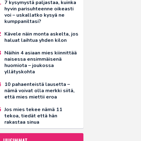
7 kysymystä paljastaa, kuinka
hyvin parisuhteenne oikeasti
voi – uskallatko kysyä ne
kumppaniltasi?
Kävele näin monta askelta, jos
haluat laihtua yhden kilon
Näihin 4 asiaan mies kiinnittää
naisessa ensimmäisenä
huomiota – joukossa
yllätyskohta
10 pahaenteistä lausetta –
nämä voivat olla merkki siitä,
että mies miettii eroa
Jos mies tekee nämä 11
tekoa, tiedät että hän
rakastaa sinua