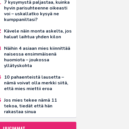
7 kysymystä paljastaa, kuinka
hyvin parisuhteenne oikeasti
voi – uskallatko kysyä ne
kumppaniltasi?
Kävele näin monta askelta, jos
haluat laihtua yhden kilon
Näihin 4 asiaan mies kiinnittää
naisessa ensimmäisenä
huomiota – joukossa
yllätyskohta
10 pahaenteistä lausetta –
nämä voivat olla merkki siitä,
että mies miettii eroa
Jos mies tekee nämä 11
tekoa, tiedät että hän
rakastaa sinua