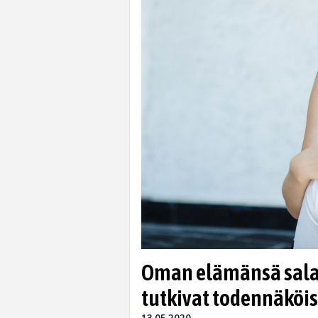
Oman elämänsä salapo
tutkivat todennäkö