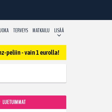
UOKA
TERVEYS
MATKAILU
LISÄÄ
-peliin - vain 1 eurolla!
LUETUIMMAT