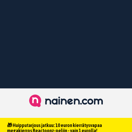
🎁 Huipputarjous jatkuu: 10 euron kierrätysvapaa
megakierros Reactoonz-peliin - vain 1 eurolla!