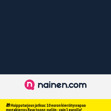
🎁 Huipputarjous jatkuu: 10 euron kierrätysvapaa
megakierros Reactoonz-peliin - vain 1 eurolla!