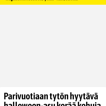
Parivuotiaan tytön hyytävä
halloween-asu kerää kehuja