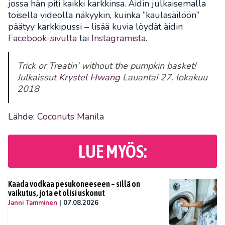
jossa hän piti kaikki karkkinsa. Äidin julkaisemalla
toisella videolla näkyykin, kuinka ”kaulasäilöön”
päätyy karkkipussi – lisää kuvia löydät äidin
Facebook-sivulta
tai
Instagramista
.
Trick or Treatin’ without the pumpkin basket!
Julkaissut
Krystel Hwang
Lauantai 27. lokakuu
2018
Lähde:
Coconuts Manila
LUE MYÖS:
Kaada vodkaa pesukoneeseen – sillä on
vaikutus, jota et olisi uskonut
Janni Tamminen
|
07.08.2026