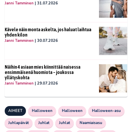
Janni Tamminen
|
31.07.2026
Kävele näin monta askelta, jos haluat laihtua
yhden kilon
Janni Tamminen
|
30.07.2026
Näihin 4 asiaan mies kiinnittää naisessa
ensimmäisenä huomiota – joukossa
yllätyskohta
Janni Tamminen
|
29.07.2026
AIHEET
Halloween
Halloween
Halloween-asu
Juhlapäivät
Juhlat
Juhlat
Naamiaisasu