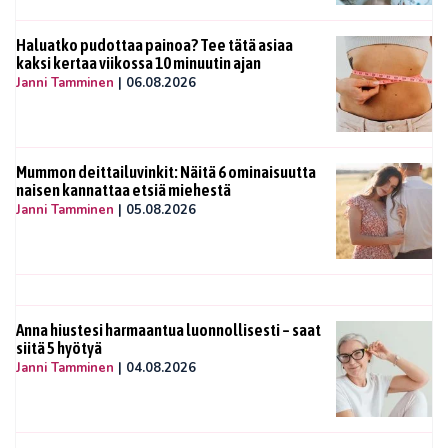
Haluatko pudottaa painoa? Tee tätä asiaa
kaksi kertaa viikossa 10 minuutin ajan
Janni Tamminen
|
06.08.2026
Mummon deittailuvinkit: Näitä 6 ominaisuutta
naisen kannattaa etsiä miehestä
Janni Tamminen
|
05.08.2026
Anna hiustesi harmaantua luonnollisesti – saat
siitä 5 hyötyä
Janni Tamminen
|
04.08.2026