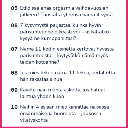
Etkö saa enää orgasmia vaihdevuosien
jälkeen? Taustalla yleensä nämä 4 syytä
7 kysymystä paljastaa, kuinka hyvin
parisuhteenne oikeasti voi – uskallatko
kysyä ne kumppaniltasi?
Nämä 11 kodin esinettä kertovat hyvästä
parisuhteesta – löytyvätkö nämä myös
teidän kotoanne?
Jos mies tekee nämä 11 tekoa, tiedät että
hän rakastaa sinua
Kävele näin monta askelta, jos haluat
laihtua yhden kilon
Näihin 4 asiaan mies kiinnittää naisessa
ensimmäisenä huomiota – joukossa
yllätyskohta