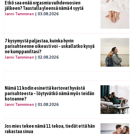
Etkö saa enää orgasmia vaihdevuosien
jälkeen? Taustalla yleensä nämä 4 syytä
Janni Tamminen
|
03.08.2026
7 kysymystä paljastaa, kuinka hyvin
parisuhteenne oikeasti voi – uskallatko kysyä
ne kumppaniltasi?
Janni Tamminen
|
02.08.2026
Nämä 11 kodin esinettä kertovat hyvästä
parisuhteesta – löytyvätkö nämä myös teidän
kotoanne?
Janni Tamminen
|
01.08.2026
Jos mies tekee nämä 11 tekoa, tiedät että hän
rakastaa sinua