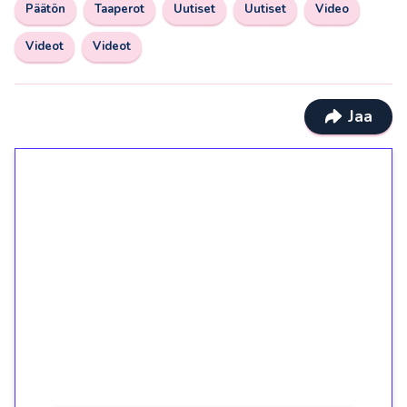
Päätön
Taaperot
Uutiset
Uutiset
Video
Videot
Videot
Jaa
1€ = 10€ arvosta
ilmaiskierroksia ilman
kierrätystä!
Talleta 1€
Saat heti 50 ilmaiskierrosta Tuohi 1000 -
peliin (arvo 0,20€ per kierros)!
Ei kierrätysvaatimusta!