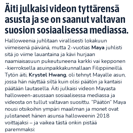
Äiti julkaisi videon tyttärensä
asusta ja se on saanut valtavan
suosion sosiaalisessa mediassa.
Halloweenia juhlitaan virallisesti lokakuun
viimeisenä päivänä, mutta 2-vuotias
Maya
juhlisti
sitä jo viime lauantaina ja kävi hurjaan
naamiaisasuun pukeutuneena karkki vai kepponen
-kierroksella asuinpaikkakunnallaan Filippiineillä.
Tytön äiti,
Krystel
Hwang
, oli tehnyt Mayalle asun,
jossa hän näyttää siltä kuin olisi päätön ja kantaisi
päätään lautasella. Äiti julkaisi videon Mayasta
halloween-asussaan sosiaalisessa mediassa ja
videosta on tullut valtavan suosittu. ”Päätön” Maya
nousi otsikoihin ympäri maailman ja monet ovat
julistaneet hänen asunsa halloweenin 2018
voittajaksi – ja vaikea tästä onkin pistää
paremmaksi: