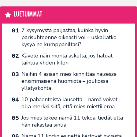
LUETUIMMAT
7 kysymystä paljastaa, kuinka hyvin
parisuhteenne oikeasti voi – uskallatko
kysyä ne kumppaniltasi?
Kävele näin monta askelta, jos haluat
laihtua yhden kilon
Näihin 4 asiaan mies kiinnittää naisessa
ensimmäisenä huomiota – joukossa
yllätyskohta
10 pahaenteistä lausetta – nämä voivat
olla merkki siitä, että mies miettii eroa
Jos mies tekee nämä 11 tekoa, tiedät että
hän rakastaa sinua
Nämä 11 kodin esinettä kertovat hyvästä