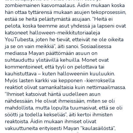
zombiemainen kasvomaalaus. Äidin mukaan koska
hän ottaa tyttärensä mukaan asujen tekoprosessiin,
estää se heitä pelästymästä asujaan. ”Heitä ei
pelota, koska teemme asut yhdessä ja lapseni ovat
katsoneet halloween-meikkitutoriaaleja
YouTubesta, joten he tievät, etteivät ne ole oikeita
ja se on vain meikkiä”, äiti sanoi. Sosiaalisessa
mediassa Mayan päättömään asuun on
suhtauduttu ylistävillä kehuilla. Monet ovat
kommentoineet, että tyyli on pelottava tai
kauhistuttava – kuten halloweeniin kuuluukin.
Myös lasten karkki vai kepponen -kierroksella
reaktiot olivat samankaltaisia kuin nettimaailmassa.
”Ihmiset katsoivat häntä uudelleen asun
nähdessään. He olivat ihmeissään, miten se oli
mahdollista, mutta lopulta tuumasivat, että se oli
söötti ja todella kekseliäs”, äiti kertoi ihmisten
reaktoista. Äidin mukaan ihmiset olivat
vakuuttuneita erityisesti Mayan ”kaulasäilöstä”,