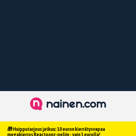
🎁 Huipputarjous jatkuu: 10 euron kierrätysvapaa
megakierros Reactoonz-peliin - vain 1 eurolla!