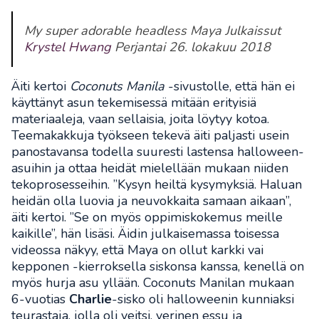
My super adorable headless Maya Julkaissut
Krystel Hwang
Perjantai 26. lokakuu 2018
Äiti kertoi
Coconuts Manila
-sivustolle, että hän ei
käyttänyt asun tekemisessä mitään erityisiä
materiaaleja, vaan sellaisia, joita löytyy kotoa.
Teemakakkuja työkseen tekevä äiti paljasti usein
panostavansa todella suuresti lastensa halloween-
asuihin ja ottaa heidät mielellään mukaan niiden
tekoprosesseihin. ”Kysyn heiltä kysymyksiä. Haluan
heidän olla luovia ja neuvokkaita samaan aikaan”,
äiti kertoi. ”Se on myös oppimiskokemus meille
kaikille”, hän lisäsi. Äidin julkaisemassa toisessa
videossa näkyy, että Maya on ollut karkki vai
kepponen -kierroksella siskonsa kanssa, kenellä on
myös hurja asu yllään. Coconuts Manilan mukaan
6-vuotias
Charlie
-sisko oli halloweenin kunniaksi
teurastaja, jolla oli veitsi, verinen essu ja