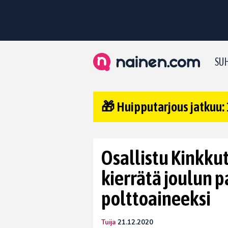
SUH
🎁 Huipputarjous jatkuu: 
Osallistu Kinkk
kierrätä joulun p
polttoaineeksi
Tuija
21.12.2020