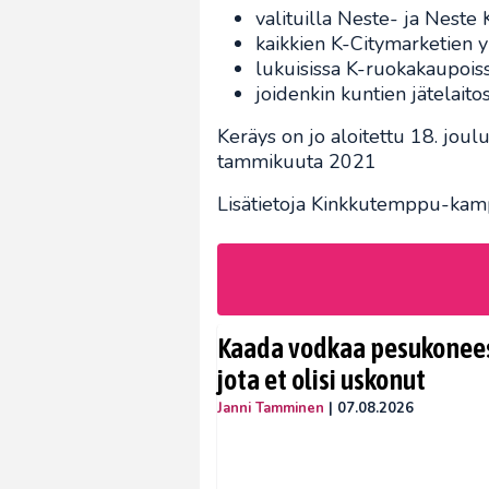
valituilla Neste- ja Neste
kaikkien K-Citymarketien 
lukuisissa K-ruokakaupois
joidenkin kuntien jätelaito
Keräys on jo aloitettu 18. jou
tammikuuta 2021
Lisätietoja Kinkkutemppu-kam
Kaada vodkaa pesukoneese
jota et olisi uskonut
Janni Tamminen
|
07.08.2026