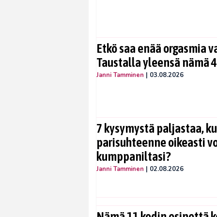
Etkö saa enää orgasmia v
Taustalla yleensä nämä 4
Janni Tamminen
|
03.08.2026
7 kysymystä paljastaa, ku
parisuhteenne oikeasti vo
kumppaniltasi?
Janni Tamminen
|
02.08.2026
Nämä 11 kodin esinettä k