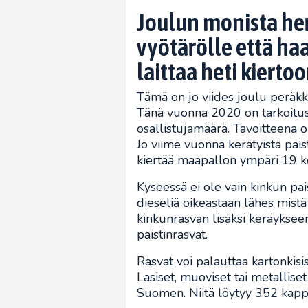
Joulun monista her
vyötärölle että ha
laittaa heti kierto
Tämä on jo viides joulu peräkk
Tänä vuonna 2020 on tarkoitus
osallistujamäärä. Tavoitteena o
Jo viime vuonna kerätyistä paist
kiertää maapallon ympäri 19 k
Kyseessä ei ole vain kinkun pai
dieseliä oikeastaan lähes mistä 
kinkunrasvan lisäksi keräyksee
paistinrasvat.
Rasvat voi palauttaa kartonkisis
Lasiset, muoviset tai metalliset
Suomen. Niitä löytyy 352 kappal