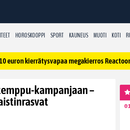
TEET
HOROSKOOPPI
SPORT
KAUNEUS
MUOTI
KOTI
R
10 euron kierrätysvapaa megakierros Reactoonz
utemppu-kampanjaan –
aistinrasvat