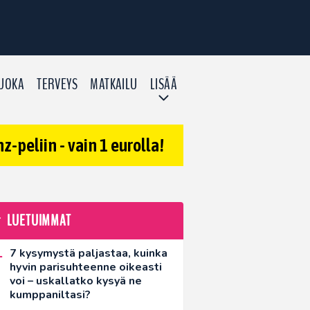
UOKA
TERVEYS
MATKAILU
LISÄÄ
-peliin - vain 1 eurolla!
LUETUIMMAT
7 kysymystä paljastaa, kuinka
hyvin parisuhteenne oikeasti
voi – uskallatko kysyä ne
kumppaniltasi?