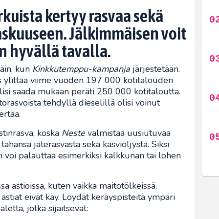
kuista kertyy rasvaa sekä
askuuseen. Jälkimmäisen voit
on hyvällä tavalla.
äin, kun
Kinkkutemppu-kampanja
järjestetään.
 ylittää viime vuoden 197 000 kotitalouden
lisi saada mukaan peräti 250 000 kotitaloutta.
orasvoista tehdyllä dieselillä olisi voinut
ertaa.
stinrasva, koska
Neste
valmistaa uusiutuvaa
tahansa jäterasvasta sekä kasviöljystä. Siksi
n voi palauttaa esimerkiksi kalkkunan tai lohen
sa astioissa, kuten vaikka maitotölkeissä.
 astiat eivät käy. Löydät keräyspisteitä ympäri
etta, jotka sijaitsevat: