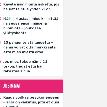
Kävele näin monta askelta, jos
haluat laihtua yhden kilon
Näihin 4 asiaan mies kiinnittää
naisessa ensimmäisenä
huomiota – joukossa
yllätyskohta
10 pahaenteistä lausetta –
nämä voivat olla merkki siitä,
että mies miettii eroa
Jos mies tekee nämä 11
tekoa, tiedät että hän
rakastaa sinua
UUSIMMAT
Kaada vodkaa pesukoneeseen
– sillä on vaikutus, jota et olisi
uskonut