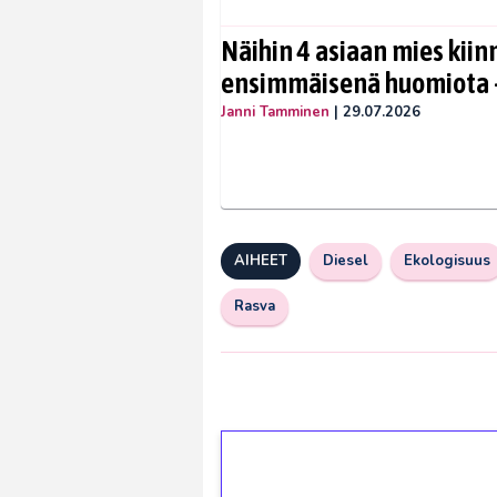
Näihin 4 asiaan mies kiin
ensimmäisenä huomiota –
Janni Tamminen
|
29.07.2026
AIHEET
Diesel
Ekologisuus
Rasva
1€ = 10€ arvosta 