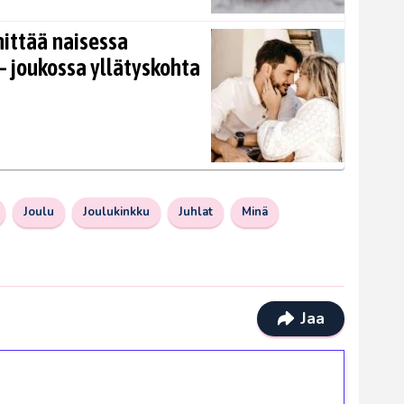
nittää naisessa
 joukossa yllätyskohta
Joulu
Joulukinkku
Juhlat
Minä
Jaa
ilmaiskierroksia ilman