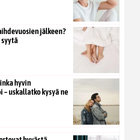
aihdevuosien jälkeen?
 syytä
inka hyvin
i – uskallatko kysyä ne
ertovat hyvästä