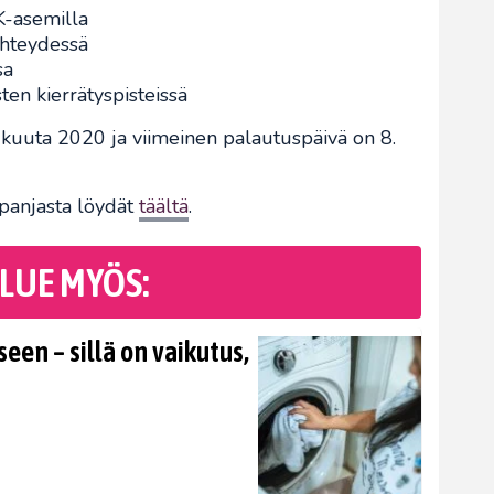
 K-asemilla
yhteydessä
sa
sten kierrätyspisteissä
lukuuta 2020 ja viimeinen palautuspäivä on 8.
panjasta löydät
täältä
.
LUE MYÖS:
en – sillä on vaikutus,