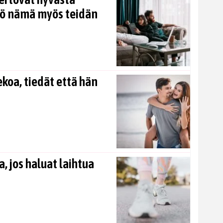
kö nämä myös teidän
koa, tiedät että hän
, jos haluat laihtua