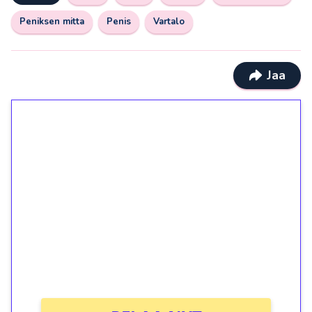
Peniksen mitta
Penis
Vartalo
Jaa
1€ = 10€ arvosta
ilmaiskierroksia ilman
kierrätystä!
Talleta 1€
Saat heti 50 ilmaiskierrosta Tuohi 1000 -
peliin (arvo 0,20€ per kierros)!
Ei kierrätysvaatimusta!