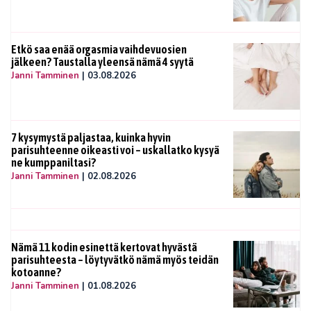
Etkö saa enää orgasmia vaihdevuosien
jälkeen? Taustalla yleensä nämä 4 syytä
Janni Tamminen
|
03.08.2026
7 kysymystä paljastaa, kuinka hyvin
parisuhteenne oikeasti voi – uskallatko kysyä
ne kumppaniltasi?
Janni Tamminen
|
02.08.2026
Nämä 11 kodin esinettä kertovat hyvästä
parisuhteesta – löytyvätkö nämä myös teidän
kotoanne?
Janni Tamminen
|
01.08.2026