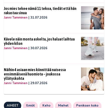
Jos mies tekee nämä 11 tekoa, tiedät että hän
rakastaa sinua
Janni Tamminen
|
31.07.2026
Kävele näin monta askelta, jos haluat laihtua
yhden kilon
Janni Tamminen
|
30.07.2026
Näihin 4 asiaan mies kiinnittää naisessa
ensimmäisenä huomiota – joukossa
yllätyskohta
Janni Tamminen
|
29.07.2026
AIHEET
Ilmiöt
Keho
Miehet
Peniksen koko