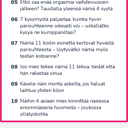
Etkö saa enää orgasmia vaihdevuosien
jälkeen? Taustalla yleensä nämä 4 syytä
7 kysymystä paljastaa, kuinka hyvin
parisuhteenne oikeasti voi – uskallatko
kysyä ne kumppaniltasi?
Nämä 11 kodin esinettä kertovat hyvästä
parisuhteesta – löytyvätkö nämä myös
teidän kotoanne?
Jos mies tekee nämä 11 tekoa, tiedät että
hän rakastaa sinua
Kävele näin monta askelta, jos haluat
laihtua yhden kilon
Näihin 4 asiaan mies kiinnittää naisessa
ensimmäisenä huomiota – joukossa
yllätyskohta