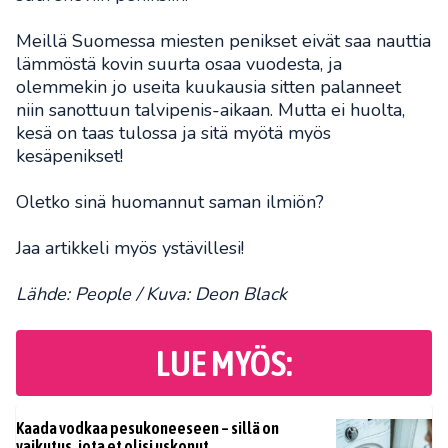
Meillä Suomessa miesten penikset eivät saa nauttia
lämmöstä kovin suurta osaa vuodesta, ja
olemmekin jo useita kuukausia sitten palanneet
niin sanottuun talvipenis-aikaan. Mutta ei huolta,
kesä on taas tulossa ja sitä myötä myös
kesäpenikset!
Oletko sinä huomannut saman ilmiön?
Jaa artikkeli myös ystävillesi!
Lähde: People / Kuva: Deon Black
LUE MYÖS:
Kaada vodkaa pesukoneeseen – sillä on
vaikutus, jota et olisi uskonut