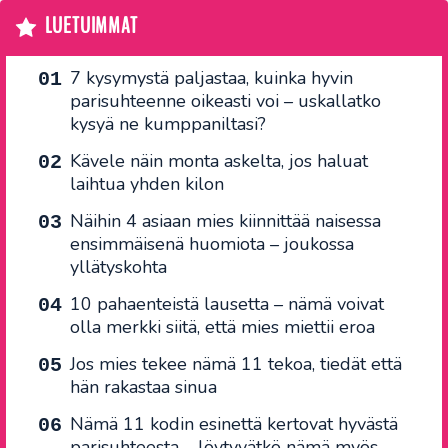
LUETUIMMAT
7 kysymystä paljastaa, kuinka hyvin
parisuhteenne oikeasti voi – uskallatko
kysyä ne kumppaniltasi?
Kävele näin monta askelta, jos haluat
laihtua yhden kilon
Näihin 4 asiaan mies kiinnittää naisessa
ensimmäisenä huomiota – joukossa
yllätyskohta
10 pahaenteistä lausetta – nämä voivat
olla merkki siitä, että mies miettii eroa
Jos mies tekee nämä 11 tekoa, tiedät että
hän rakastaa sinua
Nämä 11 kodin esinettä kertovat hyvästä
parisuhteesta – löytyvätkö nämä myös