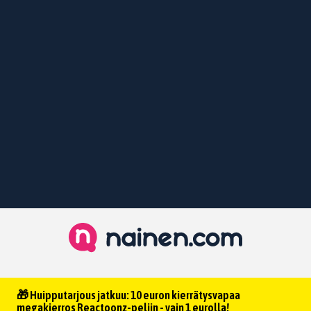
🎁 Huipputarjous jatkuu: 10 euron kierrätysvapaa
megakierros Reactoonz-peliin - vain 1 eurolla!