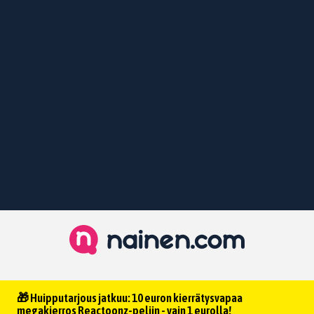
🎁 Huipputarjous jatkuu: 10 euron kierrätysvapaa
megakierros Reactoonz-peliin - vain 1 eurolla!