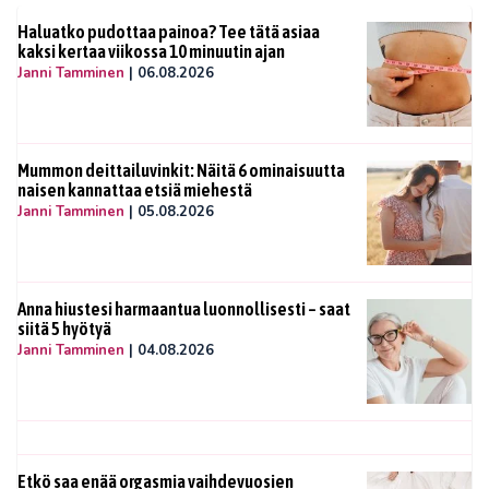
Haluatko pudottaa painoa? Tee tätä asiaa
kaksi kertaa viikossa 10 minuutin ajan
Janni Tamminen
|
06.08.2026
Mummon deittailuvinkit: Näitä 6 ominaisuutta
naisen kannattaa etsiä miehestä
Janni Tamminen
|
05.08.2026
Anna hiustesi harmaantua luonnollisesti – saat
siitä 5 hyötyä
Janni Tamminen
|
04.08.2026
Etkö saa enää orgasmia vaihdevuosien