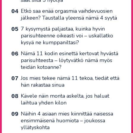
saat siitä 5 hyötyä
Etkö saa enää orgasmia vaihdevuosien
jälkeen? Taustalla yleensä nämä 4 syytä
7 kysymystä paljastaa, kuinka hyvin
parisuhteenne oikeasti voi – uskallatko
kysyä ne kumppaniltasi?
Nämä 11 kodin esinettä kertovat hyvästä
parisuhteesta – löytyvätkö nämä myös
teidän kotoanne?
Jos mies tekee nämä 11 tekoa, tiedät että
hän rakastaa sinua
Kävele näin monta askelta, jos haluat
laihtua yhden kilon
Näihin 4 asiaan mies kiinnittää naisessa
ensimmäisenä huomiota – joukossa
yllätyskohta