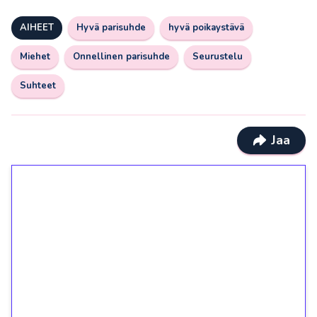
AIHEET
Hyvä parisuhde
hyvä poikaystävä
Miehet
Onnellinen parisuhde
Seurustelu
Suhteet
Jaa
1€ = 10€ arvosta
ilmaiskierroksia ilman
kierrätystä!
Talleta 1€
Saat heti 50 ilmaiskierrosta Tuohi 1000 -
peliin (arvo 0,20€ per kierros)!