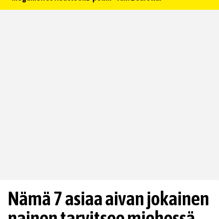
Nämä 7 asiaa aivan jokainen
nainen tarvitsee miehessä