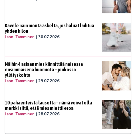
Kävele näin monta askelta, jos haluat laihtua
yhden kilon
Janni Tamminen
|
30.07.2026
Näihin 4 asiaan mies kiinnittää naisessa
ensimmäisenä huomiota – joukossa
yllätyskohta
Janni Tamminen
|
29.07.2026
10 pahaenteistä lausetta – nämä voivat olla
merkki siitä, että mies miettii eroa
Janni Tamminen
|
28.07.2026