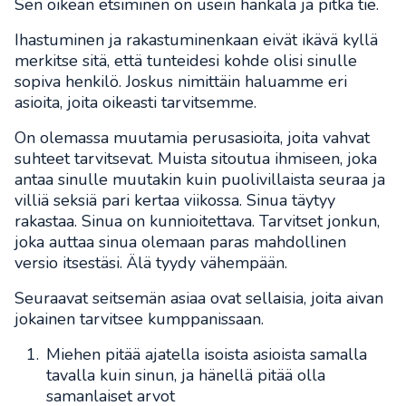
Sen oikean etsiminen on usein hankala ja pitkä tie.
Ihastuminen ja rakastuminenkaan eivät ikävä kyllä
merkitse sitä, että tunteidesi kohde olisi sinulle
sopiva henkilö. Joskus nimittäin haluamme eri
asioita, joita oikeasti tarvitsemme.
On olemassa muutamia perusasioita, joita vahvat
suhteet tarvitsevat. Muista sitoutua ihmiseen, joka
antaa sinulle muutakin kuin puolivillaista seuraa ja
villiä seksiä pari kertaa viikossa. Sinua täytyy
rakastaa. Sinua on kunnioitettava. Tarvitset jonkun,
joka auttaa sinua olemaan paras mahdollinen
versio itsestäsi. Älä tyydy vähempään.
Seuraavat seitsemän asiaa ovat sellaisia, joita aivan
jokainen tarvitsee kumppanissaan.
Miehen pitää ajatella isoista asioista samalla
tavalla kuin sinun, ja hänellä pitää olla
samanlaiset arvot