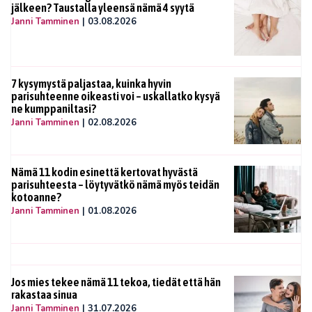
jälkeen? Taustalla yleensä nämä 4 syytä
Janni Tamminen
|
03.08.2026
7 kysymystä paljastaa, kuinka hyvin
parisuhteenne oikeasti voi – uskallatko kysyä
ne kumppaniltasi?
Janni Tamminen
|
02.08.2026
Nämä 11 kodin esinettä kertovat hyvästä
parisuhteesta – löytyvätkö nämä myös teidän
kotoanne?
Janni Tamminen
|
01.08.2026
Jos mies tekee nämä 11 tekoa, tiedät että hän
rakastaa sinua
Janni Tamminen
|
31.07.2026