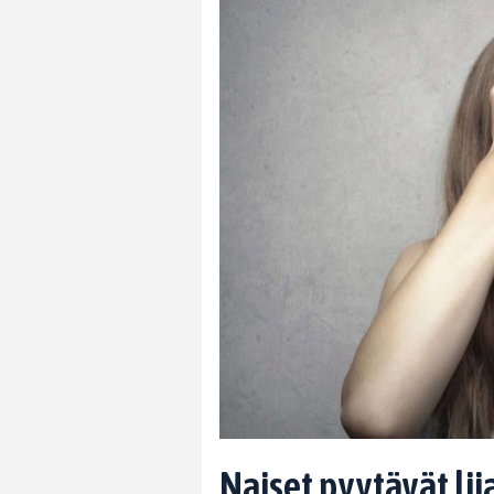
Naiset pyytävät lii