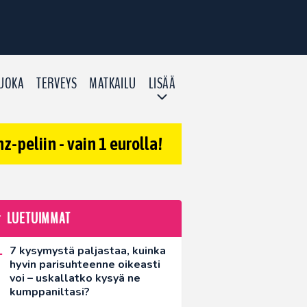
UOKA
TERVEYS
MATKAILU
LISÄÄ
-peliin - vain 1 eurolla!
LUETUIMMAT
7 kysymystä paljastaa, kuinka
hyvin parisuhteenne oikeasti
voi – uskallatko kysyä ne
kumppaniltasi?