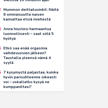
Mummon deittailuvinkit: Näitä
6 ominaisuutta naisen
kannattaa etsiä miehestä
Anna hiustesi harmaantua
luonnollisesti – saat siitä 5
hyötyä
Etkö saa enää orgasmia
vaihdevuosien jälkeen?
Taustalla yleensä nämä 4
syytä
7 kysymystä paljastaa, kuinka
hyvin parisuhteenne oikeasti
voi – uskallatko kysyä ne
kumppaniltasi?