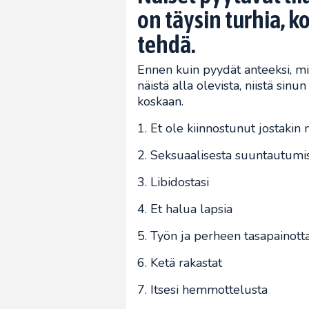
on täysin turhia, ko
tehdä.
Ennen kuin pyydät anteeksi, miet
näistä alla olevista, niistä sinu
koskaan.
1. Et ole kiinnostunut jostakin 
2. Seksuaalisesta suuntautumis
3. Libidostasi
4. Et halua lapsia
5. Työn ja perheen tasapainott
6. Ketä rakastat
7. Itsesi hemmottelusta