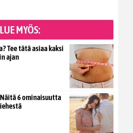
LUE MYÖS:
? Tee tätä asiaa kaksi
in ajan
Näitä 6 ominaisuutta
miehestä