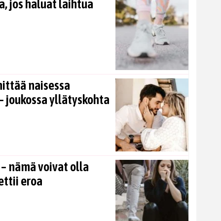
, jos haluat laihtua
nittää naisessa
 joukossa yllätyskohta
 – nämä voivat olla
ettii eroa