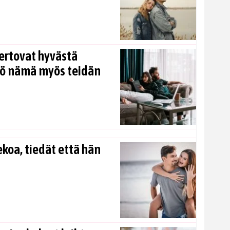
ertovat hyvästä
kö nämä myös teidän
koa, tiedät että hän