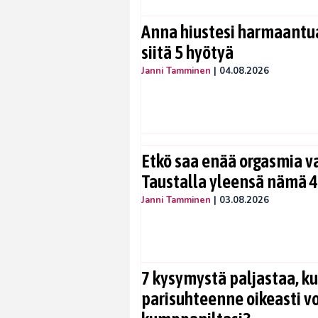
Anna hiustesi harmaantua
siitä 5 hyötyä
Janni Tamminen
|
04.08.2026
Etkö saa enää orgasmia v
Taustalla yleensä nämä 4
Janni Tamminen
|
03.08.2026
7 kysymystä paljastaa, ku
parisuhteenne oikeasti vo