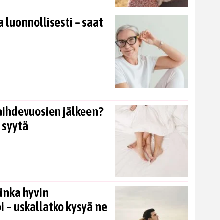
 luonnollisesti – saat
aihdevuosien jälkeen?
 syytä
inka hyvin
i – uskallatko kysyä ne