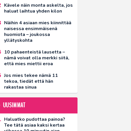
Kävele näin monta askelta, jos
haluat laihtua yhden kilon
Näihin 4 asiaan mies kiinnittää
naisessa ensimmäisenä
huomiota – joukossa
yllätyskohta
10 pahaenteistä lausetta –
nämä voivat olla merkki siitä,
että mies miettii eroa
Jos mies tekee nämä 11
tekoa, tiedät että hän
rakastaa sinua
UUSIMMAT
Haluatko pudottaa painoa?
Tee tätä asiaa kaksi kertaa
viikossa 10 minuutin ajan