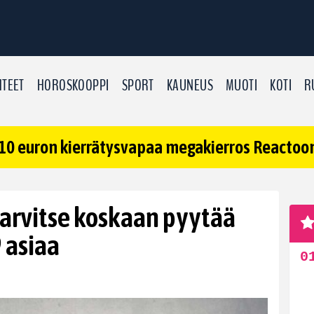
TEET
HOROSKOOPPI
SPORT
KAUNEUS
MUOTI
KOTI
R
10 euron kierrätysvapaa megakierros Reactoonz
tarvitse koskaan pyytää
 asiaa