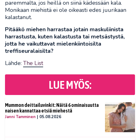
paremmalta, jos heillä on siinä kädessään kala.
Monikaan miehistä ei ole oikeasti edes juurikaan
kalastanut.
Pitääkö miehen harrastaa jotain maskuliinista
harrastusta, kuten kalastusta tai metsästystä,
jotta he vaikuttavat mielenkiintoisilta
treffiseuralaisilta?
Lähde:
The List
LUE MYÖS:
Mummon deittailuvinkit: Näitä 6 ominaisuutta
naisen kannattaa etsiä miehestä
Janni Tamminen
|
05.08.2026