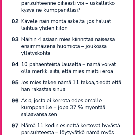
parisuhteenne oikeasti voi – uskallatko
kysyä ne kumppaniltasi?
Kävele näin monta askelta, jos haluat
laihtua yhden kilon
Näihin 4 asiaan mies kiinnittää naisessa
ensimmäisenä huomiota – joukossa
yllätyskohta
10 pahaenteistä lausetta – nämä voivat
olla merkki siitä, että mies miettii eroa
Jos mies tekee nämä 11 tekoa, tiedät että
hän rakastaa sinua
Asia, josta ei kerrota edes omalle
kumppanille – jopa 37 % myöntää
salaavansa sen
Nämä 11 kodin esinettä kertovat hyvästä
parisuhteesta – löytyvätkö nämä myös