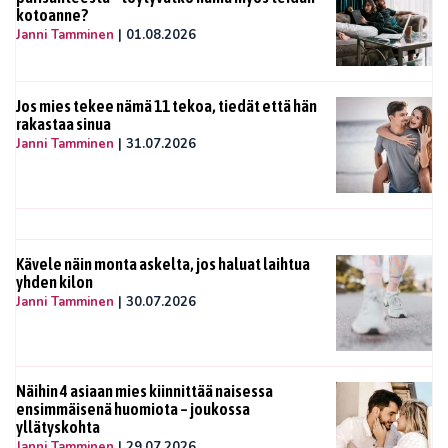
kotoanne?
Janni Tamminen
|
01.08.2026
Jos mies tekee nämä 11 tekoa, tiedät että hän
rakastaa sinua
Janni Tamminen
|
31.07.2026
Kävele näin monta askelta, jos haluat laihtua
yhden kilon
Janni Tamminen
|
30.07.2026
Näihin 4 asiaan mies kiinnittää naisessa
ensimmäisenä huomiota – joukossa
yllätyskohta
Janni Tamminen
|
29.07.2026