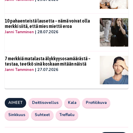
10 pahaenteistä lausetta – nämä voivat olla
merkki siitä, että mies miettii eroa
Janni Tamminen
|
28.07.2026
7 merkkiä matalasta älykkyysosamäärästä –
testaa, teetkö sinä koskaan mitään näistä
Janni Tamminen
|
27.07.2026
AIHEET
Deittisovellus
Kala
Profiilikuva
Sinkkuus
Suhteet
Treffailu