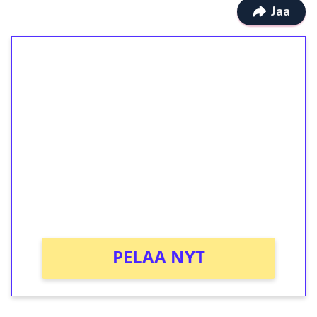
Jaa
1€ = 10€ arvosta
ilmaiskierroksia ilman
kierrätystä!
Talleta 1€
Saat heti 50 ilmaiskierrosta Tuohi 1000 -
peliin (arvo 0,20€ per kierros)!
Ei kierrätysvaatimusta!
PELAA NYT