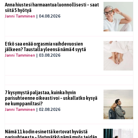
Anna hiustesi harmaantua luonnollisesti – saat
siitä 5 hyötyä
Janni Tamminen
|
04.08.2026
Etkö saa enää orgasmia vaihdevuosien
jälkeen? Taustalla yleensä nämä 4 syytä
Janni Tamminen
|
03.08.2026
7 kysymystä paljastaa, kuinka hyvin
parisuhteenne oikeasti voi – uskallatko kysyä
ne kumppaniltasi?
Janni Tamminen
|
02.08.2026
Nämä 11 kodin esinettä kertovat hyvästä
parisuhteesta – löytyvätkö nämä myös teidän