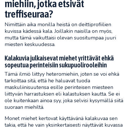
miehiin, jotka etsivät
treffiseuraa?
Nimittäin aika monilla heistä on deittiprofiilien
kuvissa kädessä kala. Joillakin naisilla on myös,
mutta tämä vaikuttaisi olevan suositumpaa juuri
miesten keskuudessa.
Kalakuvia julkaisevat miehet yrittävät ehkä
sopeutua perinteisiin sukupuolirooleihin
Tämä ilmiö liittyy heteromiehiin, joten se voi ehkä
tarkoittaa sitä, että he haluavat tuoda
maskuliinisuutensa esille perinteisen miesteen
liittyvän harrastuksen eli kalastuksen kautta. Se ei
ole kuitenkaan ainoa syy, joka selvisi kysymällä siitä
suoraan miehiltä.
Monet miehet kertovat käyttävänä kalakuvaa sen
takia, että he vain yksinkertaisesti näyttävät kuvassa