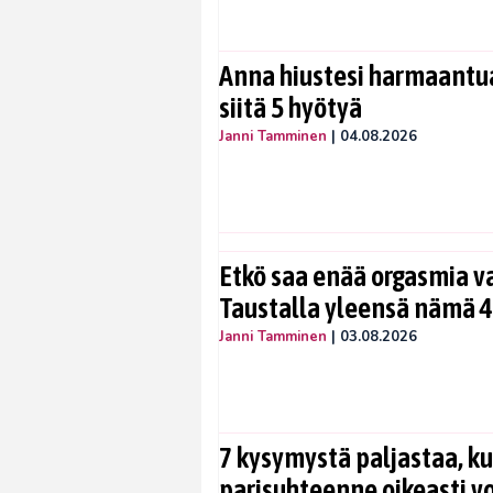
Anna hiustesi harmaantua
siitä 5 hyötyä
Janni Tamminen
|
04.08.2026
Etkö saa enää orgasmia v
Taustalla yleensä nämä 4
Janni Tamminen
|
03.08.2026
7 kysymystä paljastaa, ku
parisuhteenne oikeasti vo