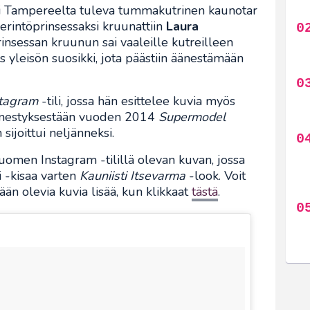
 Tampereelta tuleva tummakutrinen kaunotar
erintöprinsessaksi kruunattiin
Laura
prinsessan kruunun sai vaaleille kutreilleen
s yleisön suosikki, jota päästiin äänestämään
stagram
-tili, jossa hän esittelee kuvia myös
nestyksestään vuoden 2014
Supermodel
 sijoittui neljänneksi.
uomen Instagram -tilillä olevan kuvan, jossa
 -kisaa varten
Kauniisti Itsevarma
-look. Voit
än olevia kuvia lisää, kun klikkaat
tästä
.