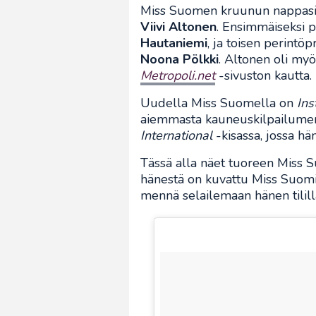
Miss Suomen kruunun nappasi
Viivi Altonen
. Ensimmäiseksi p
Hautaniemi
, ja toisen perintö
Noona Pölkki
. Altonen oli myö
Metropoli.net
-sivuston kautta.
Uudella Miss Suomella on
In
aiemmasta kauneuskilpailume
International
-kisassa, jossa hän
Tässä alla näet tuoreen Miss S
hänestä on kuvattu Miss Suomi
mennä selailemaan hänen tilillä