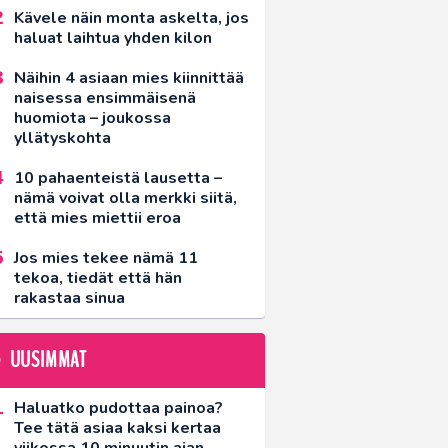
Kävele näin monta askelta, jos
haluat laihtua yhden kilon
Näihin 4 asiaan mies kiinnittää
naisessa ensimmäisenä
huomiota – joukossa
yllätyskohta
10 pahaenteistä lausetta –
nämä voivat olla merkki siitä,
että mies miettii eroa
Jos mies tekee nämä 11
tekoa, tiedät että hän
rakastaa sinua
UUSIMMAT
Haluatko pudottaa painoa?
Tee tätä asiaa kaksi kertaa
viikossa 10 minuutin ajan