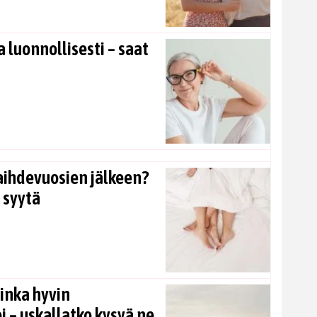
 luonnollisesti – saat
aihdevuosien jälkeen?
 syytä
inka hyvin
i – uskallatko kysyä ne