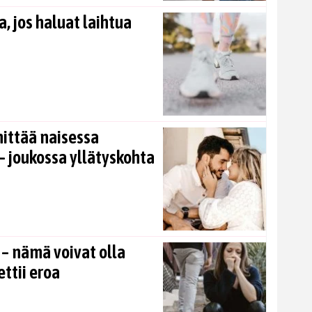
, jos haluat laihtua
nittää naisessa
 joukossa yllätyskohta
 – nämä voivat olla
ettii eroa