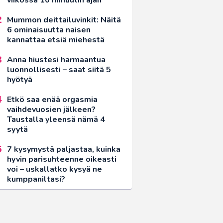
Mummon deittailuvinkit: Näitä
6 ominaisuutta naisen
kannattaa etsiä miehestä
Anna hiustesi harmaantua
luonnollisesti – saat siitä 5
hyötyä
Etkö saa enää orgasmia
vaihdevuosien jälkeen?
Taustalla yleensä nämä 4
syytä
7 kysymystä paljastaa, kuinka
hyvin parisuhteenne oikeasti
voi – uskallatko kysyä ne
kumppaniltasi?