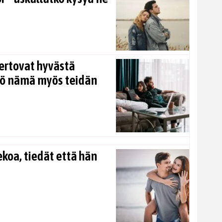
ertovat hyvästä
kö nämä myös teidän
koa, tiedät että hän