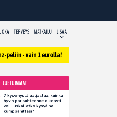
UOKA
TERVEYS
MATKAILU
LISÄÄ
-peliin - vain 1 eurolla!
LUETUIMMAT
7 kysymystä paljastaa, kuinka
hyvin parisuhteenne oikeasti
voi – uskallatko kysyä ne
kumppaniltasi?